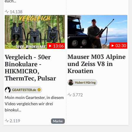
euch...
14.138
02:30
13:06
Mauser M03 Alpine
Vergleich - 50er
und Zeiss V8 in
Binokulare -
Kroatien
HIKMICRO,
ThermTec, Pulsar
Hubert Häring
GEARTESTER.de
3.772
Moin moin Geartester, in diesem
Video vergleichen wir drei
binokul...
2.119
Marke