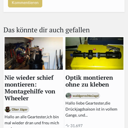
Das könnte dir auch gefallen
Optik montieren
Nie wieder schief
ohne zu kleben
montieren:
Montagehilfe von
waldgerechteJagd
Wheeler
Hallo liebe Geartester,die
Drückjagdsaison ist in vollem
Ober Jäger
Gange, und...
Hallo an alle Geartester,ich bin
mal wieder dran und freu mich
31.697