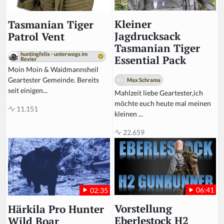
Kleiner
Tasmanian Tiger
Jagdrucksack
Patrol Vent
Tasmanian Tiger
huntingfelix - unterwegs im
Essential Pack
Revier
Moin Moin & Waidmannsheil
Geartester Gemeinde. Bereits
Max Schrama
seit einigen...
Mahlzeit liebe Geartester,ich
möchte euch heute mal meinen
11.151
kleinen ...
22.659
06:41
02:35
Vorstellung
Härkila Pro Hunter
Eberlestock H2
Wild Boar