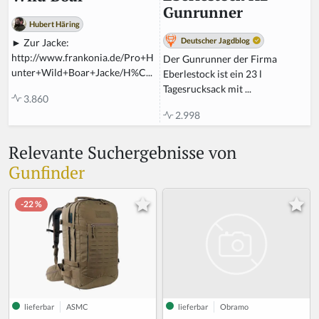
Gunrunner
Hubert Häring
Deutscher Jagdblog
► Zur Jacke:
http://www.frankonia.de/Pro+H
Der Gunrunner der Firma
unter+Wild+Boar+Jacke/H%C...
Eberlestock ist ein 23 l
Tagesrucksack mit ...
3.860
2.998
Relevante Suchergebnisse von
Gunfinder