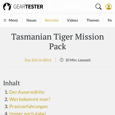
Neues
Berichte
Videos
Themen
Fest
Menü
Tasmanian Tiger Mission
Pack
Das Ziel im Blick
10 Min. Lesezeit
Inhalt
Der Auserwählte
Was bekommt man?
Praxiserfahrungen
Immer noch dabei