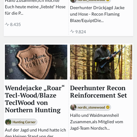
Hallo Zusammen,ich möchte
Euch heute meine „liebste“ Hose
Deerhunter Drückjagd Jacke
für die P...
und Hose - Recon Flaming
Blaze/EquiptDie...
8.435
9.824
Deerhunter Recon
Wendejacke „Roar“
Reinforcement Set
Tecl-Wood/Blaze
TeclWood von
nordic_stonewood
Northern Hunting
Hallo und Waidmannsheil
Zusammen,als Mitglied vom
Hunting Corner
Jagd-Team Nordsch...
Auf der Jagd und Hund hatte ich
den kleinen Stand von der