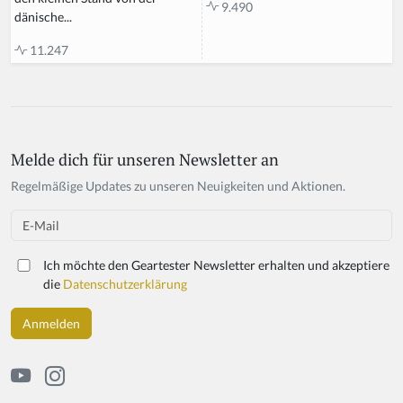
9.490
dänische...
11.247
Melde dich für unseren Newsletter an
If
y
Regelmäßige Updates zu unseren Neuigkeiten und Aktionen.
o
u
Email
a
r
Ich möchte den Geartester Newsletter erhalten und akzeptiere
e
die
Datenschutzerklärung
a
h
u
m
a
n,