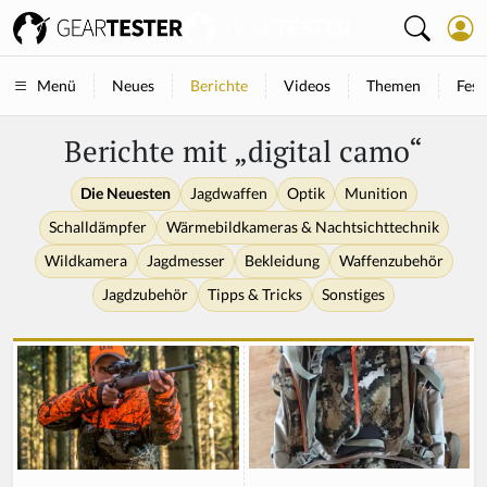
Neues
Berichte
Videos
Themen
Fest
Menü
Berichte mit „digital camo“
Die Neuesten
Jagdwaffen
Optik
Munition
Schalldämpfer
Wärmebildkameras & Nachtsichttechnik
Wildkamera
Jagdmesser
Bekleidung
Waffenzubehör
Jagdzubehör
Tipps & Tricks
Sonstiges