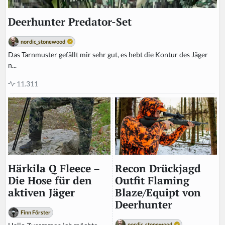
Deerhunter Predator-Set
nordic_stonewood
Das Tarnmuster gefällt mir sehr gut, es hebt die Kontur des Jäger
n...
11.311
Recon Drückjagd
Härkila Q Fleece –
Outfit Flaming
Die Hose für den
Blaze/Equipt von
aktiven Jäger
Deerhunter
Finn Förster
nordic_stonewood