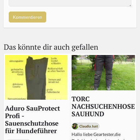
o
u
a
r
e
a
Das könnte dir auch gefallen
h
u
m
a
n,
ig
n
o
r
TORC
e
NACHSUCHENHOSE
Aduro SauProtect
t
SAUHUND
Profi -
hi
Sauenschutzhose
s
Claudia Just
für Hundeführer
fi
Hallo liebe Geartester,die
el