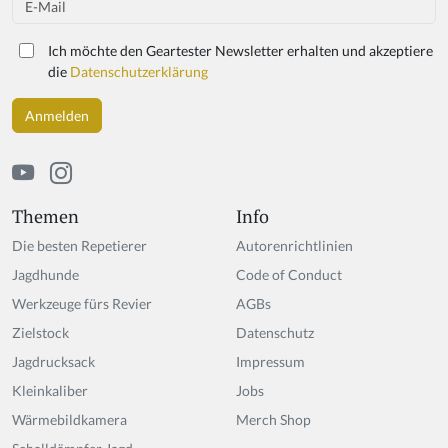
a
r
Ich möchte den Geartester Newsletter erhalten und akzeptiere
e
die
Datenschutzerklärung
a
h
u
m
a
n,
ig
Themen
Info
n
Die besten Repetierer
Autorenrichtlinien
o
r
Jagdhunde
Code of Conduct
e
Werkzeuge fürs Revier
AGBs
t
Zielstock
hi
Datenschutz
s
Jagdrucksack
Impressum
fi
Kleinkaliber
Jobs
el
d
Wärmebildkamera
Merch Shop