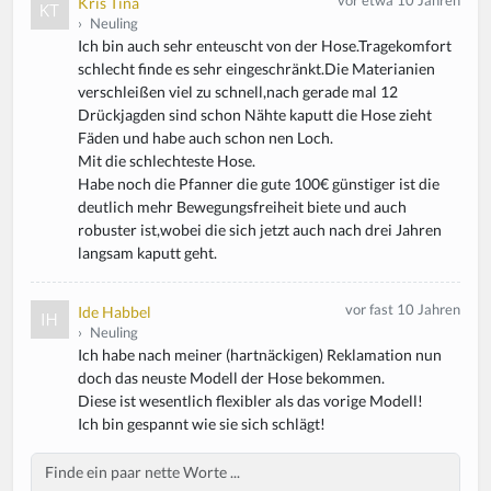
vor etwa 10 Jahren
Kris Tina
›
Neuling
Ich bin auch sehr enteuscht von der Hose.Tragekomfort
schlecht finde es sehr eingeschränkt.Die Materianien
verschleißen viel zu schnell,nach gerade mal 12
Drückjagden sind schon Nähte kaputt die Hose zieht
Fäden und habe auch schon nen Loch.
Mit die schlechteste Hose.
Habe noch die Pfanner die gute 100€ günstiger ist die
deutlich mehr Bewegungsfreiheit biete und auch
robuster ist,wobei die sich jetzt auch nach drei Jahren
langsam kaputt geht.
vor fast 10 Jahren
Ide Habbel
›
Neuling
Ich habe nach meiner (hartnäckigen) Reklamation nun
doch das neuste Modell der Hose bekommen.
Diese ist wesentlich flexibler als das vorige Modell!
Ich bin gespannt wie sie sich schlägt!
Body
If
y