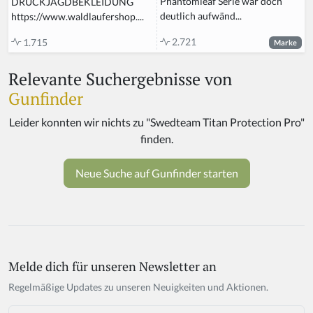
Phantomleaf Serie war doch
DRÜCKJAGDBEKLEIDUNG
deutlich aufwänd...
https://www.waldlaufershop....
2.721
1.715
Marke
Relevante Suchergebnisse von
Gunfinder
Melde dich für unseren Newsletter an
If
y
Regelmäßige Updates zu unseren Neuigkeiten und Aktionen.
o
u
Email