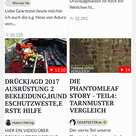
Drückjagdsaison ist noch ein
d
Werner He
Weilchen hi...
Liebe Geartester,heute möchte
ich euch die o.g. Hose von Aduro
12.392
vors...
20.125
14
13:10
DIE
DRÜCKJAGD 2017
PHANTOMLEAF
AUSRÜSTUNG 2
STORY - TEIL4:
BEKLEIDUNG,HUND
TARNMUSTER
ESCHUTZWESTE,E
VERGLEICH
RSTE HILFE
GEARTESTER.de
Hubert Häring
Der vierte Teil unserer
HIER EIN VIDEO ÜBER