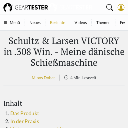
Neues
Berichte
Videos
Themen
Fest
Menü
Schultz & Larsen VICTORY
in .308 Win. - Meine dänische
Schießmaschine
Minos Dobat
4 Min. Lesezeit
Inhalt
Das Produkt
In der Praxis