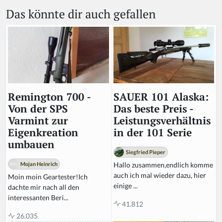
Das könnte dir auch gefallen
SAUER 101 Alaska:
Remington 700 -
Das beste Preis -
Von der SPS
Leistungsverhältnis
Varmint zur
in der 101 Serie
Eigenkreation
umbauen
Siegfried Pieper
Hallo zusammen,endlich komme
Mojan Heinrich
auch ich mal wieder dazu, hier
Moin moin Geartester!Ich
einige ...
dachte mir nach all den
interessanten Beri...
41.812
26.035