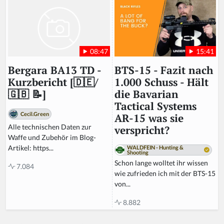
15:41
08:47
BTS-15 - Fazit nach
Bergara BA13 TD -
1.000 Schuss - Hält
Kurzbericht [🇩🇪/
die Bavarian
🇬🇧 📝]
Tactical Systems
Cecil.Green
AR-15 was sie
Alle technischen Daten zur
verspricht?
Waffe und Zubehör im Blog-
Artikel: https...
WALDFEIN - Hunting &
Shooting
Schon lange wolltet ihr wissen
7.084
wie zufrieden ich mit der BTS-15
von...
8.882