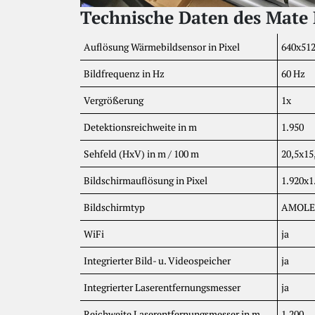
Technische Daten des Mate
Auflösung Wärmebildsensor in Pixel
640x51
Bildfrequenz in Hz
60 Hz
Vergrößerung
1x
Detektionsreichweite in m
1.950
Sehfeld (HxV) in m / 100 m
20,5x15
Bildschirmauflösung in Pixel
1.920x1
Bildschirmtyp
AMOL
WiFi
ja
Integrierter Bild- u. Videospeicher
ja
Integrierter Laserentfernungsmesser
ja
Reichweite Laserentfernungsmesser in m
1.200