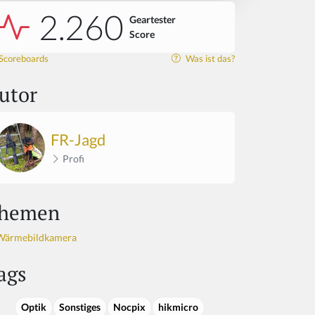
2.260
Geartester
Score
Scoreboards
Was ist das?
utor
FR-Jagd
Profi
hemen
Wärmebildkamera
ags
Optik
Sonstiges
Nocpix
hikmicro