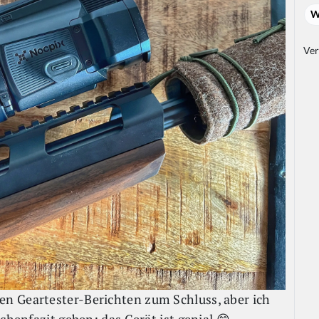
W
Ver
n Geartester-Berichten zum Schluss, aber ich