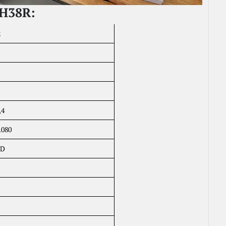
 H38R:
2
,4
.080
ED