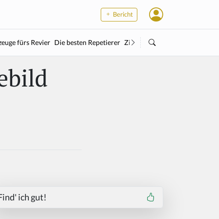
Bericht
euge fürs Revier
Die besten Repetierer
Zielstock
Kleinkaliber
Wärme
bild
Find' ich gut!