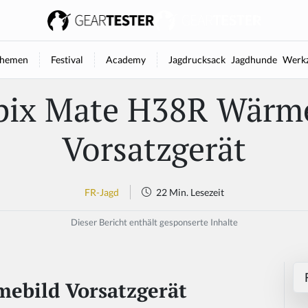
hemen
Festival
Academy
Jagdrucksack
Jagdhunde
Werkz
pix Mate H38R Wärme
Vorsatzgerät
FR-Jagd
22 Min. Lesezeit
Dieser Bericht enthält gesponserte Inhalte
ebild Vorsatzgerät