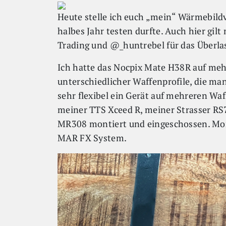
Heute stelle ich euch „mein“ Wärmebildvo
halbes Jahr testen durfte. Auch hier g
Trading und @_huntrebel für das Überlas
Ich hatte das Nocpix Mate H38R auf meh
unterschiedlicher Waffenprofile, die ma
sehr flexibel ein Gerät auf mehreren Wa
meiner TTS Xceed R, meiner Strasser R
MR308 montiert und eingeschossen. Mont
MAR FX System.