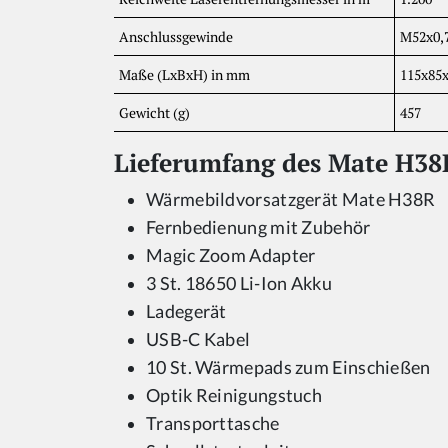
Anschlussgewinde
M52x0,
Maße (LxBxH) in mm
115x85
Gewicht (g)
457
Lieferumfang des Mate H38
Wärmebildvorsatzgerät Mate H38R
Fernbedienung mit Zubehör
Magic Zoom Adapter
3 St. 18650 Li-Ion Akku
Ladegerät
USB-C Kabel
10 St. Wärmepads zum Einschießen
Optik Reinigungstuch
Transporttasche