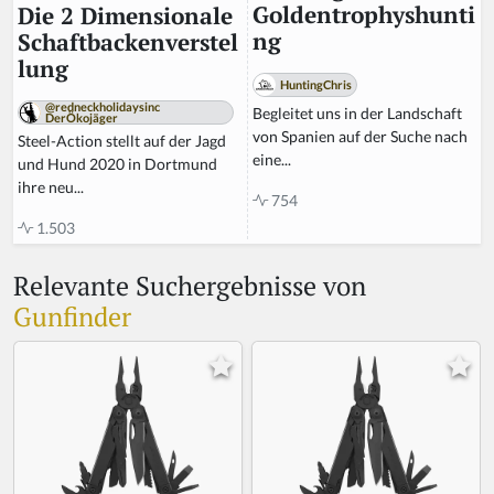
Goldentrophyshunti
Die 2 Dimensionale
ng
Schaftbackenverstel
lung
HuntingChris
@redneckholidaysinc
Begleitet uns in der Landschaft
DerÖkojäger
von Spanien auf der Suche nach
Steel-Action stellt auf der Jagd
eine...
und Hund 2020 in Dortmund
ihre neu...
754
1.503
Relevante Suchergebnisse von
Gunfinder