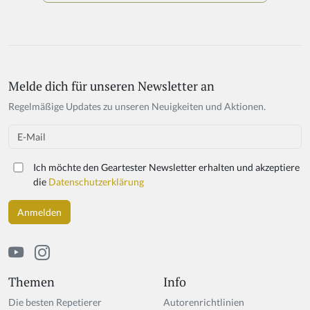
Melde dich für unseren Newsletter an
If
y
Regelmäßige Updates zu unseren Neuigkeiten und Aktionen.
o
u
Email
a
r
Ich möchte den Geartester Newsletter erhalten und akzeptiere
e
die
Datenschutzerklärung
a
h
u
m
a
n,
ig
Themen
Info
n
Die besten Repetierer
Autorenrichtlinien
o