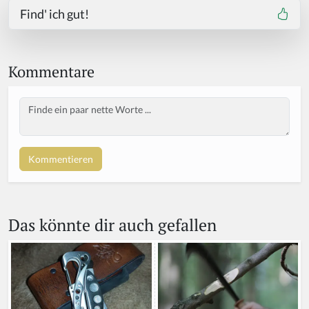
Find' ich gut!
Kommentare
Body
If
y
o
u
a
r
e
a
Das könnte dir auch gefallen
h
u
m
a
n,
ig
n