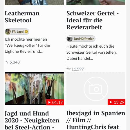
o
r
Schweizer Gertel -
Leatherman
e
Ideal für die
Skeletool
t
Revierarbeit
hi
FR-Jagd
s
Jan Hüffmeier
Ich möchte hier meinen
fi
"Werkzeugkoffer" für die
Heute möchte ich euch die
el
tägliche Revierrund...
Schweizer Gertel vorstellen.
d
Dabei handel...
5.348
11.597
13:29
01:17
Ibexjagd in Spanien
Jagd und Hund
// Film //
2020 - Neuigkeiten
HuntingChris feat
bei Steel-Action -