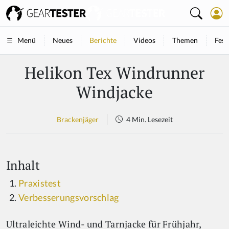
Neues
Berichte
Videos
Themen
Fest
Menü
Helikon Tex Windrunner
Windjacke
Brackenjäger
4 Min. Lesezeit
Inhalt
Praxistest
Verbesserungsvorschlag
Ultraleichte Wind- und Tarnjacke für Frühjahr,