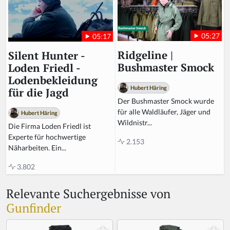
05:27
05:17
Ridgeline |
Silent Hunter -
Bushmaster Smock
Loden Friedl -
Lodenbekleidung
Hubert Häring
für die Jagd
Der Bushmaster Smock wurde
für alle Waldläufer, Jäger und
Hubert Häring
Wildnistr...
Die Firma Loden Friedl ist
Experte für hochwertige
2.153
Näharbeiten. Ein...
3.802
Relevante Suchergebnisse von
Gunfinder