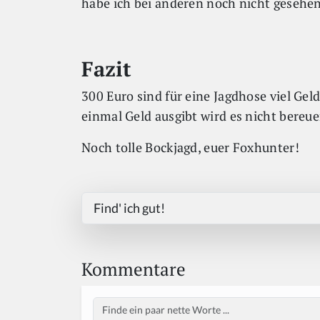
habe ich bei anderen noch nicht gesehen
Fazit
300 Euro sind für eine Jagdhose viel Geld
einmal Geld ausgibt wird es nicht bereue
Noch tolle Bockjagd, euer Foxhunter!
Find' ich gut!
Kommentare
Body
If
y