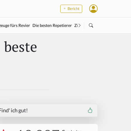
Bericht
euge fürs Revier
Die besten Repetierer
Zielstock
Kleinkaliber
Wärme
 beste
Find' ich gut!