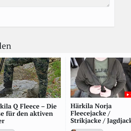
len
Härkila Norja
kila Q Fleece – Die
Fleecejacke /
e für den aktiven
Strikjacke / Jagdjac
er