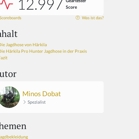
12.997
Geartester
Score
Scoreboards
Was ist das?
nhalt
Die Jagdhose von Härkila
Die Härkila Pro Hunter Jagdhose in der Praxis
azit
utor
Minos Dobat
Spezialist
hemen
Jagdbekleidung