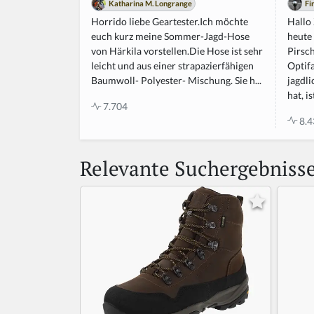
Fi
Katharina M. Longrange
d
Hallo
Horrido liebe Geartester.Ich möchte
heute 
euch kurz meine Sommer-Jagd-Hose
Pirsch
von Härkila vorstellen.Die Hose ist sehr
Optif
leicht und aus einer strapazierfähigen
jagdli
Baumwoll- Polyester- Mischung. Sie h...
hat, is
7.704
8.4
Relevante Suchergebniss