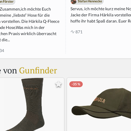
Stefan Hennecke
nn Förster
Servus, ich möchte kurz meine No
 Zusammen,ich möchte Euch
Jacke der Firma Härkila vorstellen
meine „liebste“ Hose für die
hoffe ihr habt Spaß daran. Euer 
 vorstellen. Die Härkila Q-Fleece
ade Hose.Was mich in der
871
chen Praxis wirklich überrascht
t die...
34
e von
Gunfinder