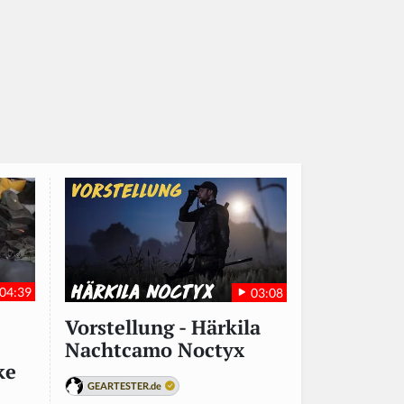
04:39
03:08
Vorstellung - Härkila
Nachtcamo Noctyx
ke
GEARTESTER.de