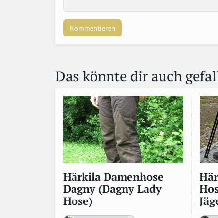
o
u
a
r
e
a
Das könnte dir auch gefal
h
u
m
a
n,
ig
n
o
r
e
t
Här
Härkila Damenhose
hi
Hos
Dagny (Dagny Lady
s
Jäg
Hose)
fi
el