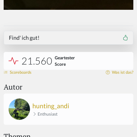
Find' ich gut!
21.560
Geartester
Score
Scoreboards
Was ist das?
Autor
hunting_andi
Enthusiast
Themen