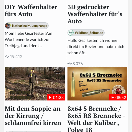
3D gedruckter
DIY Waffenhalter
Waffenhalter für´s
fürs Auto
Auto
Katharina M. Longrange
Wildfood_Selfmade
Moin liebe Geartester!Am
Wochenende war ich zur
Hallo Geartester,ich wohne
Treibjagd und der J...
direkt im Revier und habe mich
schon öft...
19.412
8.076
08:52
01:33
8x64 S Brenneke /
Mit dem Sappie an
8x65 RS Brenneke -
der Kirrung /
Welt der Kaliber ,
schlammfrei kirren
Folge 18