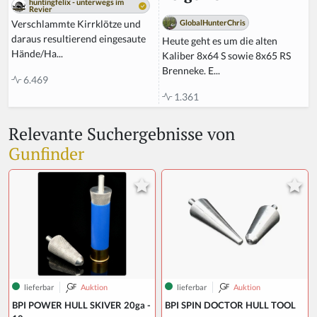
huntingfelix - unterwegs im
Revier
GlobalHunterChris
Verschlammte Kirrklötze und
daraus resultierend eingesaute
Heute geht es um die alten
Hände/Ha...
Kaliber 8x64 S sowie 8x65 RS
Brenneke. E...
6.469
1.361
Relevante Suchergebnisse von
Gunfinder