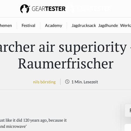
hemen
Festival
Academy
Jagdrucksack
Jagdhunde
Werkz
archer air superiority 
Raumerfrischer
nils börsting
1 Min. Lesezeit
t like it did 120 years ago, because it
n and microwave"