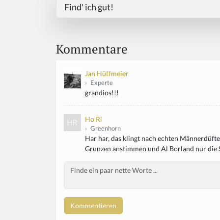
Find' ich gut!
Kommentare
Jan Hüffmeier
›
Experte
grandios!!!
Ho Ri
›
Greenhorn
Har har, das klingt nach echten Männerdüfte
Grunzen anstimmen und Al Borland nur die S
Body
If
y
o
u
a
r