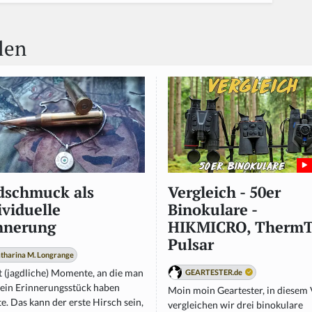
len
dschmuck als
Vergleich - 50er
ividuelle
Binokulare -
nnerung
HIKMICRO, ThermT
Pulsar
tharina M. Longrange
t (jagdliche) Momente, an die man
GEARTESTER.de
 ein Erinnerungsstück haben
Moin moin Geartester, in diesem
. Das kann der erste Hirsch sein,
vergleichen wir drei binokulare