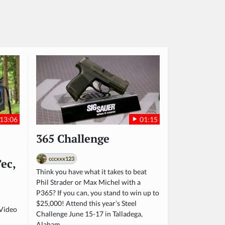
13:06
01:15
365 Challenge
cccxxx123
ec,
Think you have what it takes to beat
Phil Strader or Max Michel with a
P365? If you can, you stand to win up to
$25,000! Attend this year’s Steel
 Video
Challenge June 15-17 in Talladega,
Alabam...