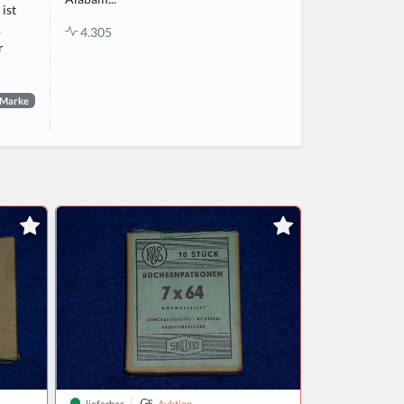
ist
,
4.305
r
Marke