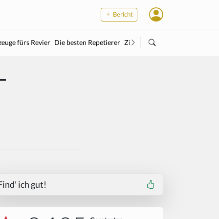
Bericht
euge fürs Revier
Die besten Repetierer
Zielstock
Kleinkaliber
Wärme
-
Find' ich gut!