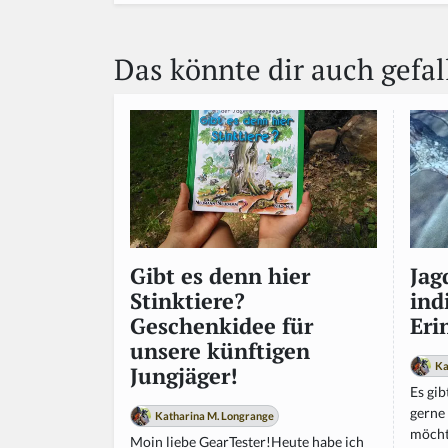
e
a
Das könnte dir auch gefal
h
u
m
a
n,
ig
n
o
r
e
t
Jag
Gibt es denn hier
hi
ind
Stinktiere?
s
Eri
Geschenkidee für
fi
unsere künftigen
el
Ka
Jungjäger!
d
Es gib
gerne
Katharina M. Longrange
möchte
Moin liebe GearTester!Heute habe ich