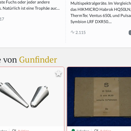
ste Fuchs oder jeder andere
Multispektralgeräte. Im Vergleich 
. Natürlich ist eine Trophäe auc...
das HIKMICRO Habrok HQ50LN
ThermTec Ventus 650L und Pulsa
17
Symbion LRF DXR50....
2.115
e von
Gunfinder