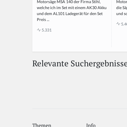
Motor
Motorsäge MSA 140 der Firma Stihl,
die S
welche ich im Set mit einem AK30 Akku
und sc
und dem AL101 Ladegerät für den Set
Preis ...
5.4
5.331
Relevante Suchergebniss
Themen
Info