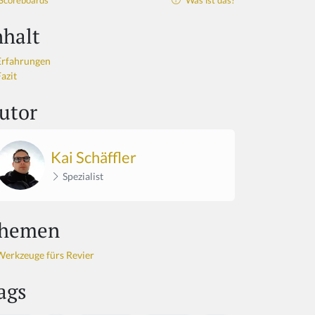
Scoreboards
Was ist das?
nhalt
Erfahrungen
azit
utor
Kai Schäffler
Spezialist
hemen
Werkzeuge fürs Revier
ags