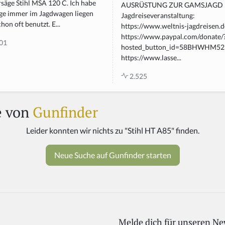
säge Stihl MSA 120 C. Ich habe
AUSRÜSTUNG ZUR GAMSJAGD
äge immer im Jagdwagen liegen
Jagdreiseveranstaltung:
hon oft benutzt. E...
https://www.weltnis-jagdreisen.d
https://www.paypal.com/donate/
01
hosted_button_id=58BHWHM5
https://www.lasse...
2.525
e von
Gunfinder
Melde dich für unseren Ne
If