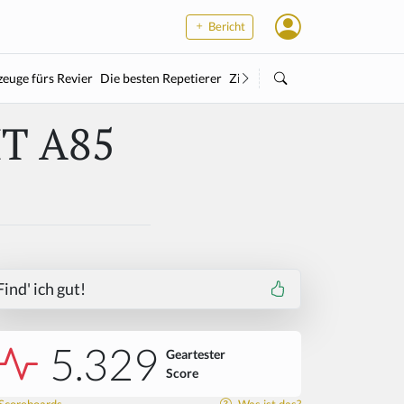
Bericht
euge fürs Revier
Die besten Repetierer
Zielstock
Kleinkaliber
Wärme
HT A85
Find' ich gut!
5.329
Geartester
Score