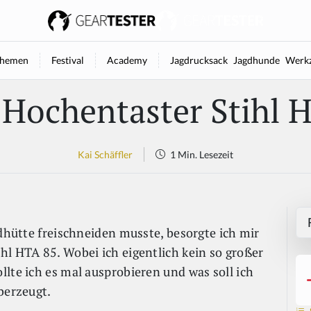
hemen
Festival
Academy
Jagdrucksack
Jagdhunde
Werkz
Hochentaster Stihl 
Kai Schäffler
1 Min. Lesezeit
gdhütte freischneiden musste, besorgte ich mir
hl HTA 85. Wobei ich eigentlich kein so großer
lte ich es mal ausprobieren und was soll ich
berzeugt.