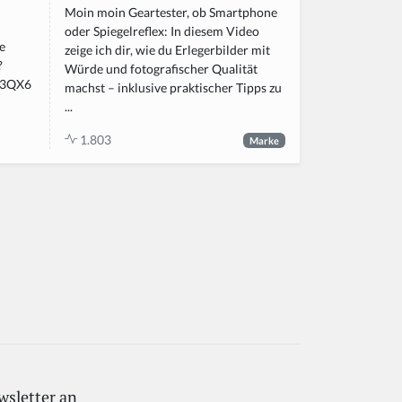
Moin moin Geartester, ob Smartphone
oder Spiegelreflex: In diesem Video
e
zeige ich dir, wie du Erlegerbilder mit
?
Würde und fotografischer Qualität
23QX6
machst – inklusive praktischer Tipps zu
...
1.803
Marke
wsletter an