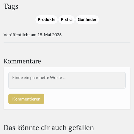
Tags
Produkte
Pixfra
Gunfinder
Veröffentlicht am 18. Mai 2026
Kommentare
Body
If
y
o
u
a
r
e
a
Das könnte dir auch gefallen
h
u