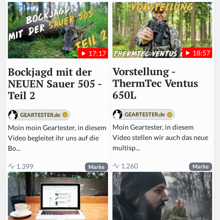
m
a
n,
ig
n
18:57
17:17
o
r
Vorstellung -
Bockjagd mit der
e
ThermTec Ventus
NEUEN Sauer 505 -
t
650L
Teil 2
hi
s
GEARTESTER.de
GEARTESTER.de
fi
Moin Geartester, in diesem
Moin moin Geartester, in diesem
el
Video stellen wir auch das neue
Video begleitet ihr uns auf die
d
multisp...
Bo...
1.260
1.399
Marke
Marke