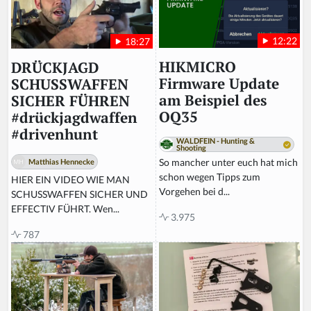
12:22
18:27
HIKMICRO
DRÜCKJAGD
Firmware Update
SCHUSSWAFFEN
am Beispiel des
SICHER FÜHREN
OQ35
#drückjagdwaffen
#drivenhunt
WALDFEIN - Hunting &
Shooting
So mancher unter euch hat mich
Matthias Hennecke
schon wegen Tipps zum
HIER EIN VIDEO WIE MAN
Vorgehen bei d...
SCHUSSWAFFEN SICHER UND
EFFECTIV FÜHRT. Wen...
3.975
787