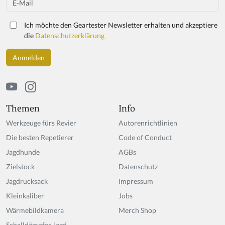
a
r
Ich möchte den Geartester Newsletter erhalten und akzeptiere
e
die
Datenschutzerklärung
a
h
u
m
a
n,
ig
Themen
Info
n
Werkzeuge fürs Revier
Autorenrichtlinien
o
r
Die besten Repetierer
Code of Conduct
e
Jagdhunde
AGBs
t
Zielstock
hi
Datenschutz
s
Jagdrucksack
Impressum
fi
Kleinkaliber
Jobs
el
d
Wärmebildkamera
Merch Shop
Schalldämpfer Jagd