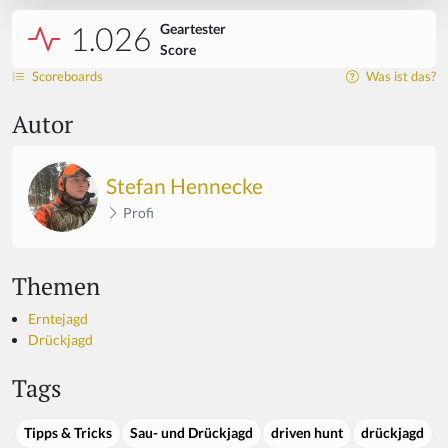
1.026
Geartester
Score
Scoreboards
Was ist das?
Autor
Stefan Hennecke
Profi
Themen
Erntejagd
Drückjagd
Tags
Tipps & Tricks
Sau- und Drückjagd
driven hunt
drückjagd