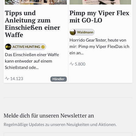
Pimp my Viper Flex
Tipps und
mit GO-LO
Anleitung zum
Einschießen einer
Waidmann
Waffe
Horrido GearTester, heute von
mir: Pimp my Viper FlexDas ich
ACTIVE HUNTING
ein an...
Das Einschießen einer Waffe
kann entweder auf einem
5.800
Schießstand ode...
14.123
Händler
Melde dich für unseren Newsletter an
If
y
Regelmäßige Updates zu unseren Neuigkeiten und Aktionen.
o
u
Email