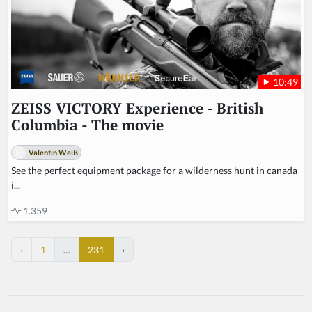
10:49
ZEISS VICTORY Experience - British
Columbia - The movie
Valentin Weiß
See the perfect equipment package for a wilderness hunt in canada
i...
1.359
‹
1
…
231
›