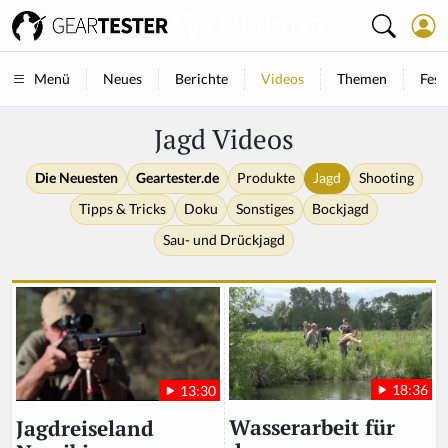
Neues
Berichte
Videos
Themen
Fest
Menü
Jagd Videos
Die Neuesten
Geartester.de
Produkte
Jagd
Shooting
Tipps & Tricks
Doku
Sonstiges
Bockjagd
Sau- und Drückjagd
18:36
13:30
Wasserarbeit für
Jagdreiseland