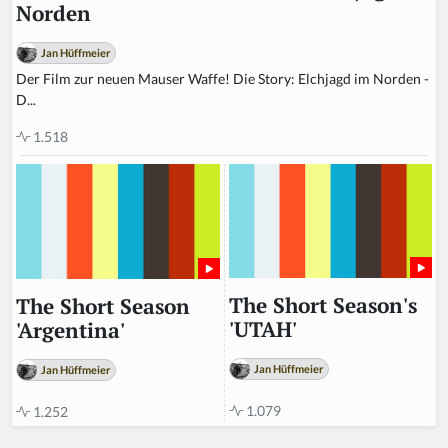
Norden
Jan Hüffmeier
Der Film zur neuen Mauser Waffe! Die Story: Elchjagd im Norden -
D...
1.518
The Short Season's
The Short Season
'UTAH'
'Argentina'
Jan Hüffmeier
Jan Hüffmeier
1.079
1.252