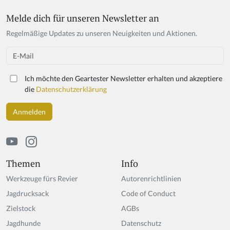
Melde dich für unseren Newsletter an
If
y
Regelmäßige Updates zu unseren Neuigkeiten und Aktionen.
o
u
Email
a
r
Ich möchte den Geartester Newsletter erhalten und akzeptiere
e
die
Datenschutzerklärung
a
h
u
m
a
n,
ig
Themen
Info
n
Werkzeuge fürs Revier
Autorenrichtlinien
o
r
Jagdrucksack
Code of Conduct
e
Zielstock
AGBs
t
Jagdhunde
hi
Datenschutz