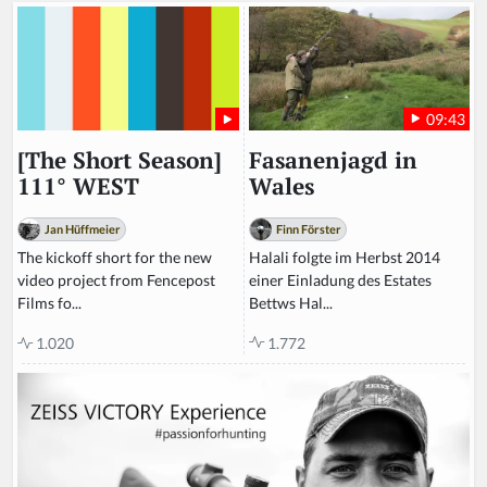
09:43
Fasanenjagd in
[The Short Season]
Wales
111° WEST
Finn Förster
Jan Hüffmeier
Halali folgte im Herbst 2014
The kickoff short for the new
einer Einladung des Estates
video project from Fencepost
Bettws Hal...
Films fo...
1.772
1.020