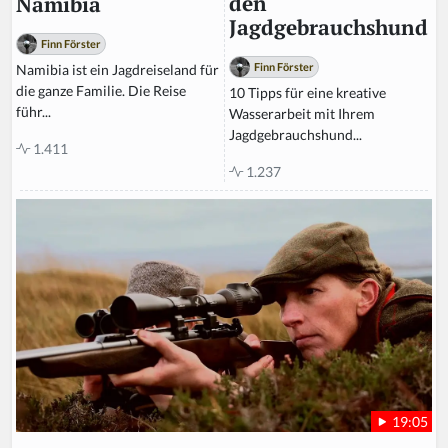
den
Namibia
Jagdgebrauchshund
Finn Förster
Finn Förster
Namibia ist ein Jagdreiseland für
die ganze Familie. Die Reise
10 Tipps für eine kreative
führ...
Wasserarbeit mit Ihrem
Jagdgebrauchshund...
1.411
1.237
19:05