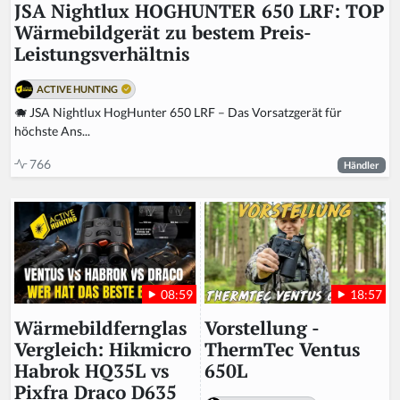
JSA Nightlux HOGHUNTER 650 LRF: TOP
Wärmebildgerät zu bestem Preis-
Leistungsverhältnis
ACTIVE HUNTING
🐗 JSA Nightlux HogHunter 650 LRF – Das Vorsatzgerät für
höchste Ans...
766
Händler
18:57
08:59
Vorstellung -
Wärmebildfernglas
ThermTec Ventus
Vergleich: Hikmicro
650L
Habrok HQ35L vs
Pixfra Draco D635