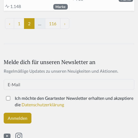
1.148
Marke
‹
1
2
…
116
›
Melde dich für unseren Newsletter an
If
y
Regelmäßige Updates zu unseren Neuigkeiten und Aktionen.
o
u
Email
a
r
Ich möchte den Geartester Newsletter erhalten und akzeptiere
e
die
Datenschutzerklärung
a
h
u
m
a