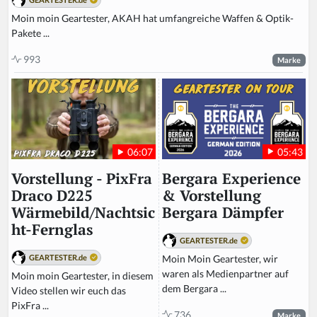
Moin moin Geartester, AKAH hat umfangreiche Waffen & Optik-
Pakete ...
993
Marke
05:43
06:07
Bergara Experience
Vorstellung - PixFra
& Vorstellung
Draco D225
Bergara Dämpfer
Wärmebild/Nachtsic
ht-Fernglas
GEARTESTER.de
Moin Moin Geartester, wir
GEARTESTER.de
waren als Medienpartner auf
Moin moin Geartester, in diesem
dem Bergara ...
Video stellen wir euch das
PixFra ...
736
Marke