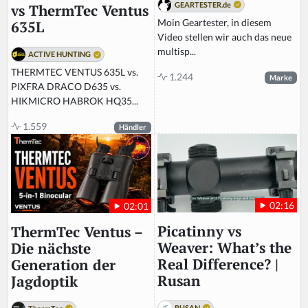
GEARTESTER.de
vs ThermTec Ventus
Moin Geartester, in diesem
635L
Video stellen wir auch das neue
multisp...
ACTIVE HUNTING
THERMTEC VENTUS 635L vs.
1.244
Marke
PIXFRA DRACO D635 vs.
HIKMICRO HABROK HQ35...
1.559
Händler
02:16
02:01
Picatinny vs
ThermTec Ventus –
Weaver: What’s the
Die nächste
Real Difference? |
Generation der
Rusan
Jagdoptik
RUSAN