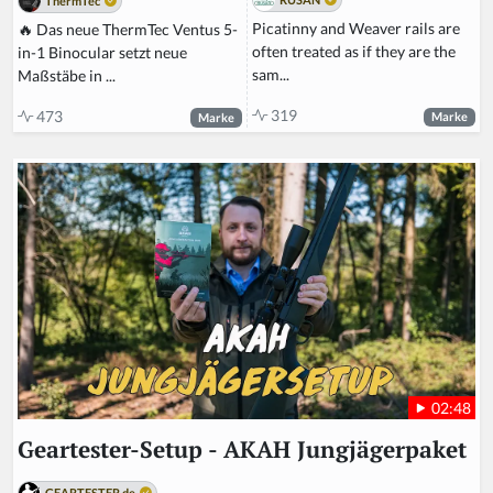
ThermTec
Picatinny and Weaver rails are
🔥 Das neue ThermTec Ventus 5-
often treated as if they are the
in-1 Binocular setzt neue
sam...
Maßstäbe in ...
319
473
Marke
Marke
02:48
Geartester-Setup - AKAH Jungjägerpaket
GEARTESTER.de