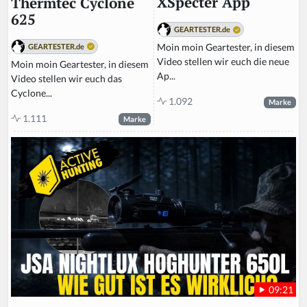
XSpecter App
Thermtec Cyclone
625
GEARTESTER.de
Moin moin Geartester, in diesem
GEARTESTER.de
Video stellen wir euch die neue
Moin moin Geartester, in diesem
Ap...
Video stellen wir euch das
Cyclone...
1.092
Marke
1.111
Marke
09:21