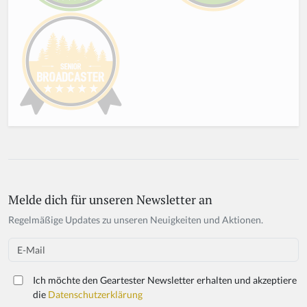
Melde dich für unseren Newsletter an
If
y
Regelmäßige Updates zu unseren Neuigkeiten und Aktionen.
o
u
Email
a
r
Ich möchte den Geartester Newsletter erhalten und akzeptiere
e
die
Datenschutzerklärung
a