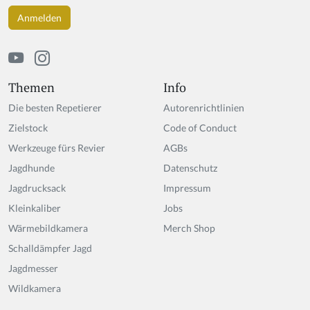
h
u
m
a
n,
ig
Themen
Info
n
Die besten Repetierer
Autorenrichtlinien
o
r
Zielstock
Code of Conduct
e
Werkzeuge fürs Revier
AGBs
t
Jagdhunde
hi
Datenschutz
s
Jagdrucksack
Impressum
fi
Kleinkaliber
Jobs
el
d
Wärmebildkamera
Merch Shop
Schalldämpfer Jagd
Jagdmesser
Wildkamera