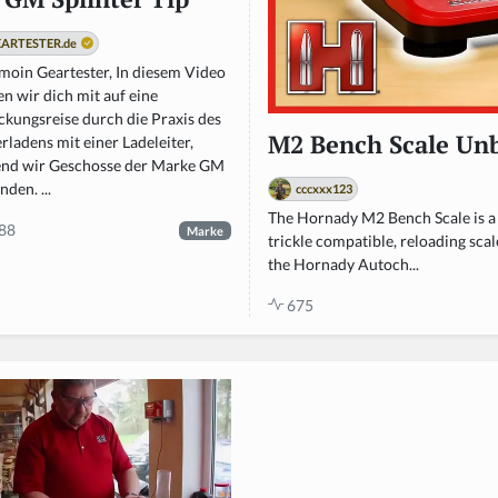
ARTESTER.de
moin Geartester, In diesem Video
n wir dich mit auf eine
ckungsreise durch die Praxis des
M2 Bench Scale Un
ladens mit einer Ladeleiter,
nd wir Geschosse der Marke GM
den. ...
cccxxx123
The Hornady M2 Bench Scale is a h
88
Marke
trickle compatible, reloading scal
the Hornady Autoch...
675