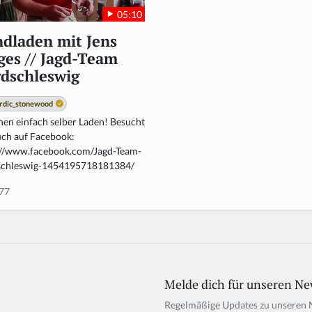
05:10
dladen mit Jens
ges // Jagd-Team
dschleswig
rdic_stonewood
nen einfach selber Laden! Besucht
uch auf Facebook:
://www.facebook.com/Jagd-Team-
chleswig-1454195718181384/
77
Melde dich für unseren Ne
Regelmäßige Updates zu unseren 