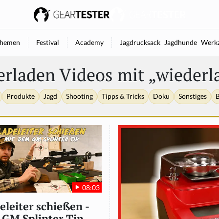
hemen
Festival
Academy
Jagdrucksack
Jagdhunde
Werkz
erladen Videos mit „wiederl
Produkte
Jagd
Shooting
Tipps & Tricks
Doku
Sonstiges
B
08:03
eleiter schießen -
 GM Splinter Tip