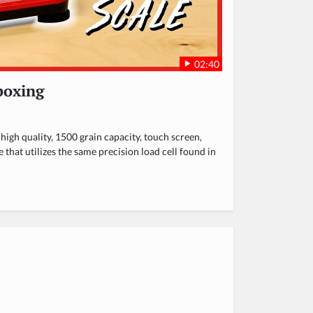
02:40
boxing
igh quality, 1500 grain capacity, touch screen,
e that utilizes the same precision load cell found in