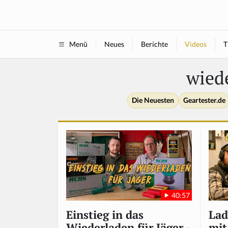
Neues
Berichte
Videos
T
Menü
wied
Die Neuesten
Geartester.de
40:57
Lad
Einstieg in das
mit
Wiederladen für Jäger -