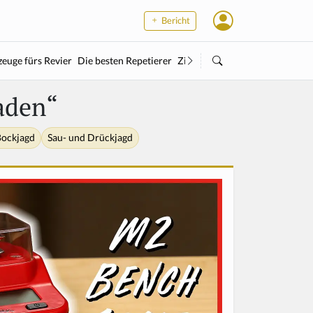
Bericht
euge fürs Revier
Die besten Repetierer
Zielstock
Kleinkaliber
Wärme
aden“
ockjagd
Sau- und Drückjagd