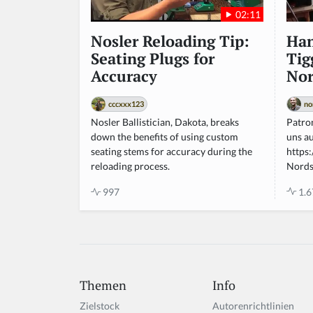
02:11
Han
Nosler Reloading Tip:
Tig
Seating Plugs for
Nor
Accuracy
no
cccxxx123
Patro
Nosler Ballistician, Dakota, breaks
uns a
down the benefits of using custom
https
seating stems for accuracy during the
Nords
reloading process.
1.6
997
Themen
Info
Zielstock
Autorenrichtlinien