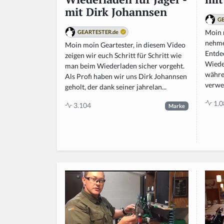
mit Dirk Johannsen
GE
Moin 
GEARTESTER.de
nehme
Moin moin Geartester, in diesem Video
Entde
zeigen wir euch Schritt für Schritt wie
Wieder
man beim Wiederladen sicher vorgeht.
währe
Als Profi haben wir uns Dirk Johannsen
verwen
geholt, der dank seiner jahrelan...
1.0
3.104
Marke