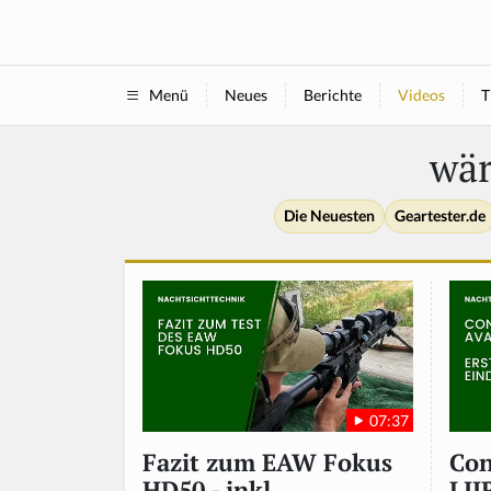
Neues
Berichte
Videos
T
Menü
wär
Die Neuesten
Geartester.de
07:37
Con
Fazit zum EAW Fokus
LII
HD50 - inkl.