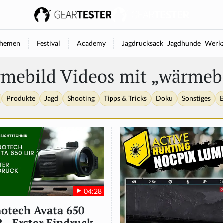
hemen
Festival
Academy
Jagdrucksack
Jagdhunde
Werkz
mebild Videos mit „wärmeb
Produkte
Jagd
Shooting
Tipps & Tricks
Doku
Sonstiges
B
04:28
otech Avata 650
R - Erster Eindruck