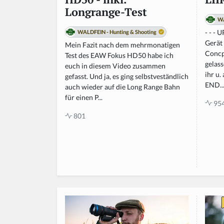
Longrange-Test
WA
- - - 
WALDFEIN - Hunting & Shooting
Gerät
Mein Fazit nach dem mehrmonatigen
Concpe
Test des EAW Fokus HD50 habe ich
gelass
euch in diesem Video zusammen
ihr u.
gefasst. Und ja, es ging selbstveständlich
END..
auch wieder auf die Long Range Bahn
für einen P...
95
801