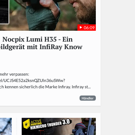
06:09
Nocpix Lumi H35 - Ein
ldgerät mit InfiRay Know
mehr verpassen:
nnel/UCJS4E52a2ksnQZUln36uSWw?
kennen sicherlich die Marke Infiray. Infiray st...
Händler