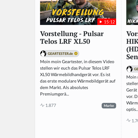
15:12
Vor
Vorstellung - Pulsar
HIK
Telos LRF XL50
(HD
GEARTESTER.de
Sen
Moin moin Geartester, in diesem Video
stellen wir euch das Pulsar Telos LRF
GE
XL50 Wärmebildhandgerät vor. Es ist
Moin 
das erste modulare Wärmebildgerät auf
stelle
dem Markt. Als absolutes
Gerät
Premiumgerä...
vor. 
Wärme
1.877
Marke
optis..
1.7