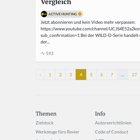
Vergleich
ACTIVE HUNTING
Jetzt abonnieren und kein Video mehr verpassen:
https://www.youtube.com/channel/UCJS4E52a2
sub_confirmation=1 Bei der WILD-D-Serie handelt 
der...
593
‹
1
2
3
4
5
6
7
…
27
Themen
Info
Zielstock
Autorenrichtlinien
Werkzeuge fürs Revier
Code of Conduct