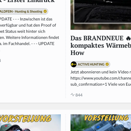
LDFEIN - Hunting & Shooting
UPDATE - - - Inzwischen ist das
 verfügbar und hat den Proof of
t Status weit hinter sich
Das BRANDNEUE 🔥 
en. Weitere Informationen findet
 a. im Fachhandel. - - - UPDATE
kompaktes Wärmebi
.
How
4
ACTIVE HUNTING
Jetzt abonnieren und kein Video 
https://www.youtube.com/cha
sub_confirmation=1 Viele von Euch 
844