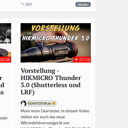
689
Händler
10:28
07:53
Vorstellung -
r
HIKMICRO Thunder
nd
3.0 (Shutterless und
as
LRF)
GEARTESTER.de
Moin moin Geartester, in diesem Video
stellen wir euch das neue
 mehr
Wärmebildvorsatzgerät von