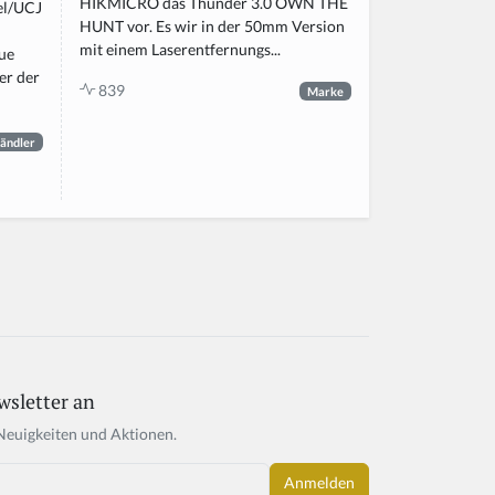
HIKMICRO das Thunder 3.0 OWN THE
el/UCJ
HUNT vor. Es wir in der 50mm Version
mit einem Laserentfernungs...
ue
ger der
839
Marke
ändler
wsletter an
Neuigkeiten und Aktionen.