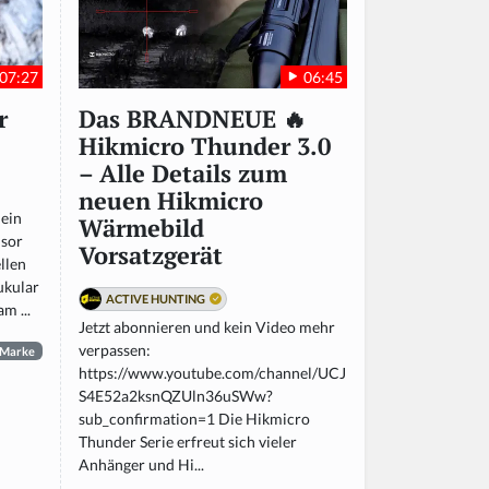
07:27
06:45
r
Das BRANDNEUE 🔥
Hikmicro Thunder 3.0
– Alle Details zum
neuen Hikmicro
 ein
Wärmebild
nsor
Vorsatzgerät
llen
ukular
ACTIVE HUNTING
m ...
Jetzt abonnieren und kein Video mehr
verpassen:
Marke
https://www.youtube.com/channel/UCJ
S4E52a2ksnQZUln36uSWw?
sub_confirmation=1 Die Hikmicro
Thunder Serie erfreut sich vieler
Anhänger und Hi...