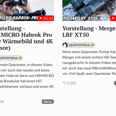
05:33
stellung -
Vorstellung - Merge
MICRO Habrok Pro
LRF XT50
 Wärmebild und 4K
GEARTESTER.de
sor)
Moin moin Geartester, Pulsar hat
Merger mit einem echten HD-Se
ARTESTER.de
rausgebracht. In diesem Video ste
moin Geartester, in diesem Video
wir auch das neue Wärmebildbin
n wir euch das neuste und beste
vor. Viel Spaß, euer Geartester Tea
 der Habrok-Serie von HIKMICRO
Das Binokular hat einen HD
1.253
bildsensor verbaut und einen 4K
.
00
Marke