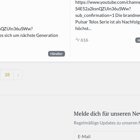
https://www.youtube.com/chann
S4E52a2ksnQZUln36uSWw?
sub_confirmation=1 Die brandne
Pulsar Telos Serie ist als Nachfol
höchst...
ksnQZUln36uSWw?
es sich um nächste Generation
616
H
Händler
28
›
Melde dich für unseren Ne
Regelmäßige Updates zu unseren 
Email