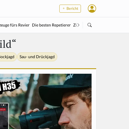
Bericht
euge fürs Revier
Die besten Repetierer
Zielstock
Kleinkaliber
Wärme
ild“
ockjagd
Sau- und Drückjagd