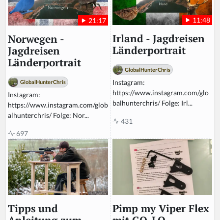
11:48
21:17
Irland - Jagdreisen
Norwegen -
Länderportrait
Jagdreisen
Länderportrait
GlobalHunterChris
Instagram:
GlobalHunterChris
https://www.instagram.com/glo
Instagram:
balhunterchris/ Folge: Irl...
https://www.instagram.com/glob
alhunterchris/ Folge: Nor...
431
697
Pimp my Viper Flex
Tipps und