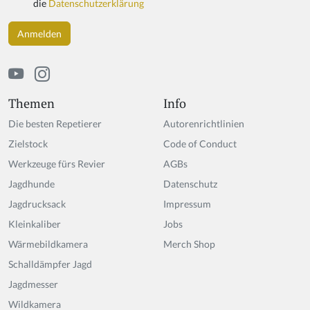
die
Datenschutzerklärung
a
h
u
m
a
n,
ig
Themen
Info
n
Die besten Repetierer
Autorenrichtlinien
o
r
Zielstock
Code of Conduct
e
Werkzeuge fürs Revier
AGBs
t
Jagdhunde
hi
Datenschutz
s
Jagdrucksack
Impressum
fi
Kleinkaliber
Jobs
el
d
Wärmebildkamera
Merch Shop
Schalldämpfer Jagd
Jagdmesser
Wildkamera