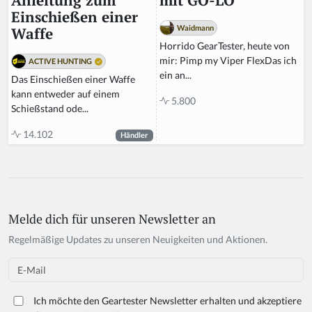
mit GO-LO
Anleitung zum
Einschießen einer
Waidmann
Waffe
Horrido GearTester, heute von
mir: Pimp my Viper FlexDas ich
ACTIVE HUNTING
ein an...
Das Einschießen einer Waffe
kann entweder auf einem
5.800
Schießstand ode...
14.102
Händler
Melde dich für unseren Newsletter an
If
y
Regelmäßige Updates zu unseren Neuigkeiten und Aktionen.
o
u
Email
a
r
Ich möchte den Geartester Newsletter erhalten und akzeptiere
e