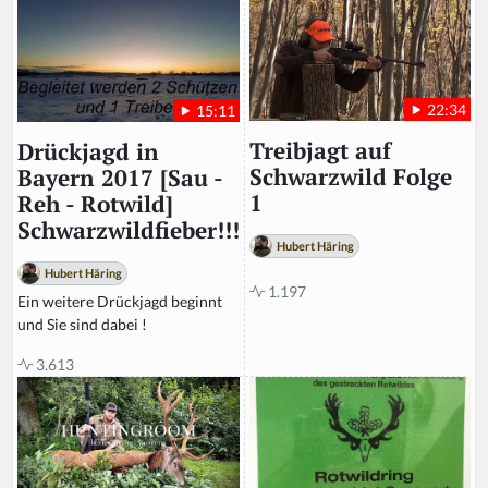
22:34
15:11
Treibjagt auf
Drückjagd in
Schwarzwild Folge
Bayern 2017 [Sau -
1
Reh - Rotwild]
Schwarzwildfieber!!!
Hubert Häring
Hubert Häring
1.197
Ein weitere Drückjagd beginnt
und Sie sind dabei !
3.613