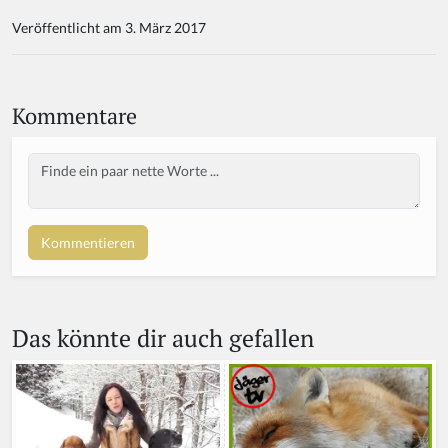
Veröffentlicht am 3. März 2017
Kommentare
Body
If
y
o
u
a
r
e
a
Das könnte dir auch gefallen
h
u
m
a
n,
ig