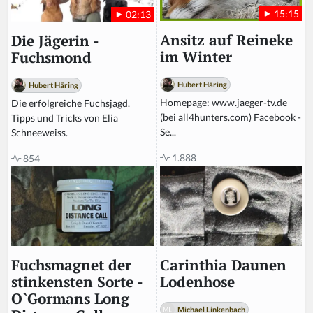
n
15:15
02:13
o
r
Ansitz auf Reineke
Die Jägerin -
e
im Winter
Fuchsmond
t
hi
Hubert Häring
Hubert Häring
s
Homepage: www.jaeger-tv.de
Die erfolgreiche Fuchsjagd.
fi
(bei all4hunters.com) Facebook -
Tipps und Tricks von Elia
el
Se...
Schneeweiss.
d
1.888
854
Carinthia Daunen
Fuchsmagnet der
Lodenhose
stinkensten Sorte -
O`Gormans Long
Michael Linkenbach