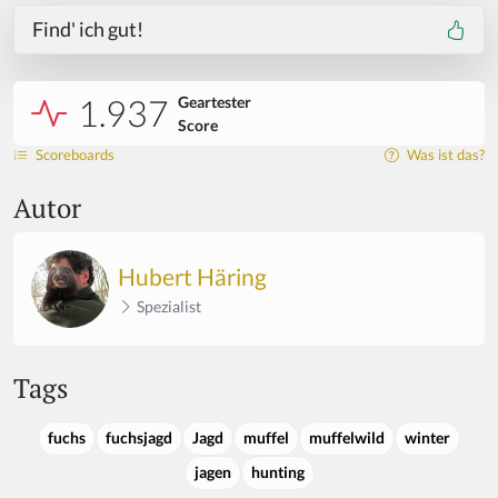
Find' ich gut!
1.937
Geartester
Score
Scoreboards
Was ist das?
Autor
Hubert Häring
Spezialist
Tags
fuchs
fuchsjagd
Jagd
muffel
muffelwild
winter
jagen
hunting