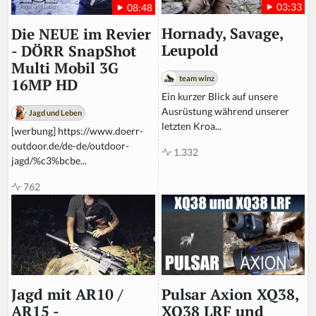
03:33
08:48
o
r
Hornady, Savage,
Die NEUE im Revier
e
Leupold
- DÖRR SnapShot
t
Multi Mobil 3G
hi
team winz
16MP HD
s
Ein kurzer Blick auf unsere
fi
Ausrüstung während unserer
Jagd und Leben
el
letzten Kroa...
[werbung] https://www.doerr-
d
outdoor.de/de-de/outdoor-
1.332
jagd/%c3%bcbe...
762
Pulsar Axion XQ38,
Jagd mit AR10 /
XQ38 LRF und
AR15 -