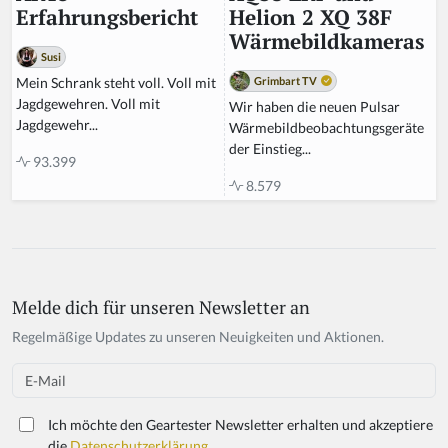
Helion 2 XQ 38F
Erfahrungsbericht
Wärmebildkameras
Susi
Grimbart TV
Mein Schrank steht voll. Voll mit
Jagdgewehren. Voll mit
Wir haben die neuen Pulsar
Jagdgewehr...
Wärmebildbeobachtungsgeräte
der Einstieg...
93.399
8.579
Melde dich für unseren Newsletter an
If
y
Regelmäßige Updates zu unseren Neuigkeiten und Aktionen.
o
u
Email
a
r
Ich möchte den Geartester Newsletter erhalten und akzeptiere
e
die
Datenschutzerklärung