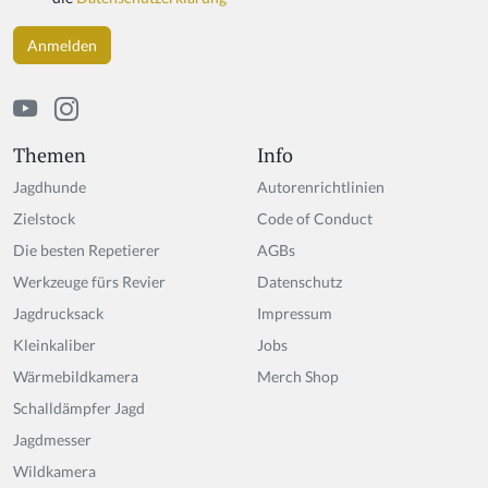
a
h
u
m
a
n,
ig
Themen
Info
n
Jagdhunde
Autorenrichtlinien
o
r
Zielstock
Code of Conduct
e
Die besten Repetierer
AGBs
t
Werkzeuge fürs Revier
hi
Datenschutz
s
Jagdrucksack
Impressum
fi
Kleinkaliber
Jobs
el
d
Wärmebildkamera
Merch Shop
Schalldämpfer Jagd
Jagdmesser
Wildkamera