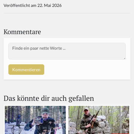
Veröffentlicht am 22. Mai 2026
Kommentare
Body
If
y
o
u
a
r
e
a
Das könnte dir auch gefallen
h
u
m
a
n,
ig
n