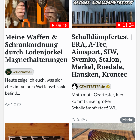
11:24
08:18
Schalldämpfertest |
Meine Waffen &
ERA, A-Tec,
Schrankordnung
Aimsport, SIW,
durch Lodenjockel
Svemko, Stalon,
Magnethalterungen
Merkel, Roedale,
waidmaxheil
Hausken, Krontec
Heute zeige ich euch, was sich
alles in meinem Waffenschrank
GEARTESTER.de
befind...
Moin moin Geartester, hier
kommt unser großer
1.077
Schalldämpfertest! Wi...
5.397
Marke