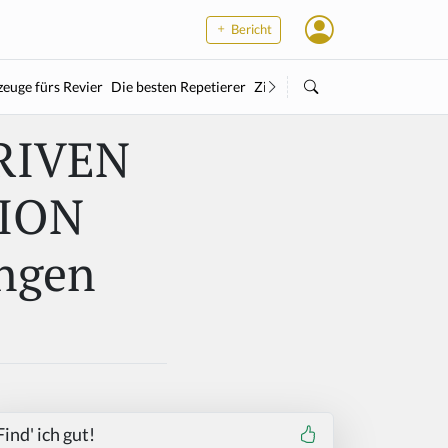
Bericht
euge fürs Revier
Die besten Repetierer
Zielstock
Kleinkaliber
Wärme
DRIVEN
TION
ngen
Find' ich gut!