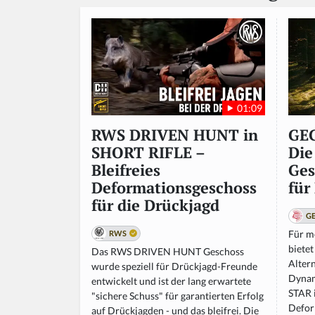
01:09
GE
RWS DRIVEN HUNT in
Die
SHORT RIFLE –
Ges
Bleifreies
für
Deformationsgeschoss
für die Drückjagd
G
Für mo
RWS
biete
Das RWS DRIVEN HUNT Geschoss
Alter
wurde speziell für Drückjagd-Freunde
Dynam
entwickelt und ist der lang erwartete
STAR i
"sichere Schuss" für garantierten Erfolg
Defor
auf Drückjagden - und das bleifrei. Die