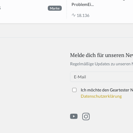
ProblemEi...
5
Marke
18.136
Melde dich für unseren Ne
If
y
Regelmäßige Updates zu unseren 
o
u
Email
a
r
Ich möchte den Geartester N
e
Datenschutzerklärung
a
h
u
m
a
n,