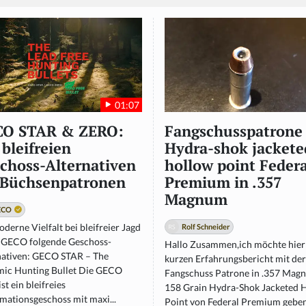
01:07
CO STAR & ZERO:
Fangschusspatrone
 bleifreien
Hydra-shok jackete
choss-Alternativen
hollow point Federa
 Büchsenpatronen
Premium in .357
Magnum
ECO
derne Vielfalt bei bleifreier Jagd
Rolf Schneider
t GECO folgende Geschoss-
Hallo Zusammen,ich möchte hier
nativen: GECO STAR – The
kurzen Erfahrungsbericht mit der
ic Hunting Bullet Die GECO
Fangschuss Patrone in .357 Mag
st ein bleifreies
158 Grain Hydra-Shok Jacketed 
mationsgeschoss mit maxi...
Point von Federal Premium gebe