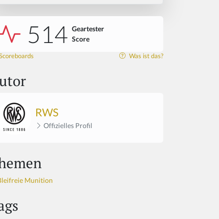
514
Geartester
Score
Scoreboards
Was ist das?
utor
RWS
Offizielles Profil
hemen
Bleifreie Munition
ags