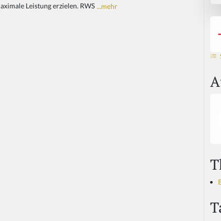
 maximale Leistung erzielen. RWS
...mehr
A
T
T