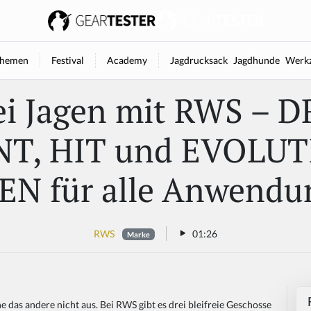
hemen
Festival
Academy
Jagdrucksack
Jagdhunde
Werkz
rei Jagen mit RWS – 
T, HIT und EVOLU
EN für alle Anwendu
RWS
01:26
Marke
ine das andere nicht aus. Bei RWS gibt es drei bleifreie Geschosse