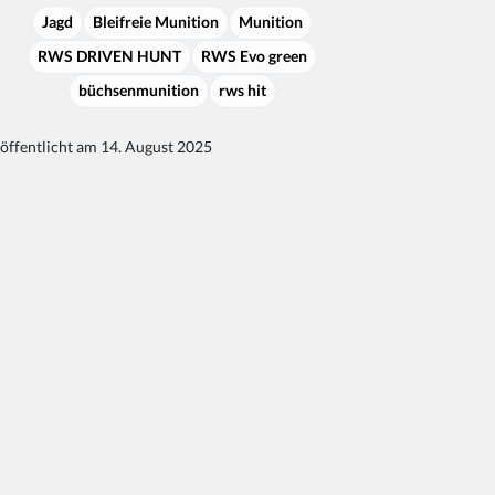
Jagd
Bleifreie Munition
Munition
RWS DRIVEN HUNT
RWS Evo green
büchsenmunition
rws hit
öffentlicht am 14. August 2025