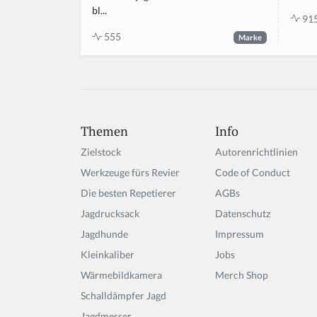
bl...
91
555
Marke
Themen
Info
Zielstock
Autorenrichtlinien
Werkzeuge fürs Revier
Code of Conduct
Die besten Repetierer
AGBs
Jagdrucksack
Datenschutz
Jagdhunde
Impressum
Kleinkaliber
Jobs
Wärmebildkamera
Merch Shop
Schalldämpfer Jagd
Jagdmesser