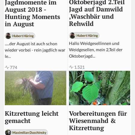
r
Oktoberjagd 2.Teil
Jagdmomente im
e
Jagd auf Damwild
August 2018 -
t
,Waschbär und
Hunting Moments
hi
Rehwild
in August
s
fi
Hubert Häring
Hubert Häring
el
Hallo Weidgesellinnen und
.....der August ist auch schon
d
Weidgesellen, mein 2,Teil der
wieder vorbei - rein jagdlich war
Oktoberjagd...
le...
1.521
774
Vorbereitungen für
Kitzrettung leicht
Wiesenmahd &
gemacht
Kitzrettung
Maximilian Duschinsky