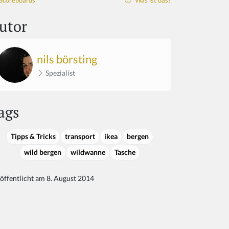
Scoreboards
Was ist das?
utor
nils börsting
Spezialist
ags
Tipps & Tricks
transport
ikea
bergen
wild bergen
wildwanne
Tasche
öffentlicht am 8. August 2014