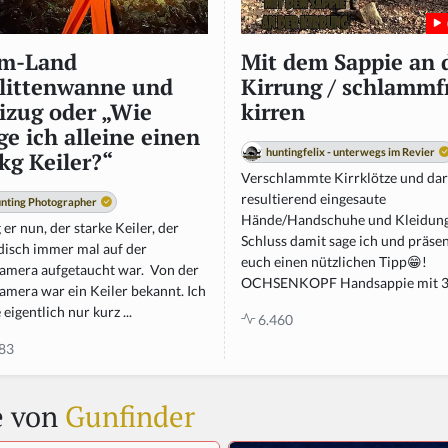
rm-Land
Mit dem Sappie an 
littenwanne und
Kirrung / schlammf
izug oder „Wie
kirren
ge ich alleine einen
huntingfelix - unterwegs im Revier
kg Keiler?“
Verschlammte Kirrklötze und da
resultierend eingesaute
nting Photographer
Hände/Handschuhe und Kleidun
 er nun, der starke Keiler, der
Schluss damit sage ich und präsen
disch immer mal auf der
euch einen nützlichen Tipp😁!
amera aufgetaucht war. Von der
OCHSENKOPF Handsappie mit 3.
amera war ein Keiler bekannt. Ich
 eigentlich nur kurz ...
6.460
83
e von
Gunfinder