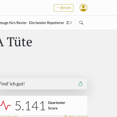
Bericht
euge fürs Revier
Die besten Repetierer
Zielstock
Kleinkaliber
Wärme
A Tüte
Find' ich gut!
5.141
Geartester
Score