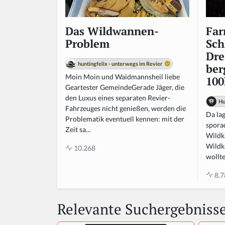
Fa
Das Wildwannen-
Sch
Problem
Dre
huntingfelix - unterwegs im Revier
ber
Moin Moin und Waidmannsheil liebe
100
Geartester GemeindeGerade Jäger, die
den Luxus eines separaten Revier-
Hu
Fahrzeuges nicht genießen, werden die
Da lag
Problematik eventuell kennen: mit der
spora
Zeit sa...
Wildk
Wildk
10.268
wollte
8.7
Relevante Suchergebniss