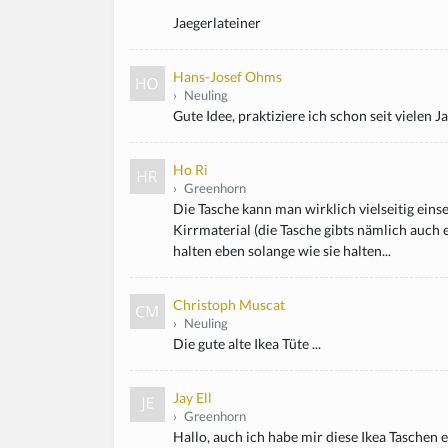
Jaegerlateiner
Hans-Josef Ohms
›
Neuling
Gute Idee, praktiziere ich schon seit vielen 
Ho Ri
›
Greenhorn
Die Tasche kann man wirklich vielseitig eins
Kirrmaterial (die Tasche gibts nämlich auch 
halten eben solange wie sie halten...
Christoph Muscat
›
Neuling
Die gute alte Ikea Tüte ...
Jay Ell
›
Greenhorn
Hallo, auch ich habe mir diese Ikea Taschen 