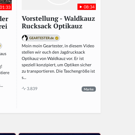
08:34
01:33
Vorstellung - Waldkauz
der
Rucksack Optikauz
rei
GEARTESTER.de
Moin moin Geartester, in diesem Video
stellen wir euch den Jagdrucksack
raus
Optikauz von Waldkauz vor. Er ist
speziell konzipiert, um Optiken sicher
g!
zu transportieren. Die Taschengröße ist
tiere
s...
..
3.839
Marke