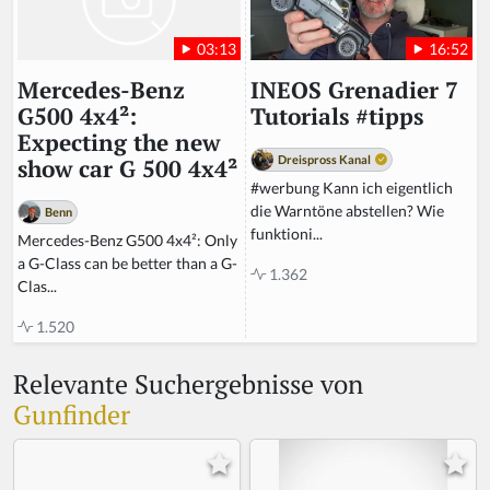
16:52
03:13
INEOS Grenadier 7
Mercedes-Benz
Tutorials #tipps
G500 4x4²:
Expecting the new
Dreispross Kanal
show car G 500 4x4²
#werbung Kann ich eigentlich
die Warntöne abstellen? Wie
Benn
funktioni...
Mercedes-Benz G500 4x4²: Only
a G-Class can be better than a G-
1.362
Clas...
1.520
Relevante Suchergebnisse von
Gunfinder