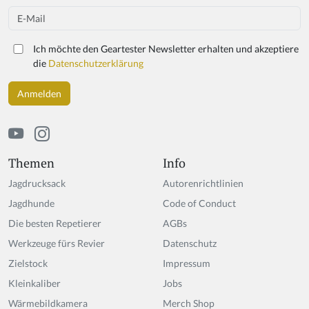
u
Email
a
r
Ich möchte den Geartester Newsletter erhalten und akzeptiere
e
die
Datenschutzerklärung
a
h
u
m
a
n,
ig
Themen
Info
n
Jagdrucksack
Autorenrichtlinien
o
r
Jagdhunde
Code of Conduct
e
Die besten Repetierer
AGBs
t
Werkzeuge fürs Revier
hi
Datenschutz
s
Zielstock
Impressum
fi
Kleinkaliber
Jobs
el
d
Wärmebildkamera
Merch Shop