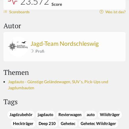
23.572
Score
Scoreboards
Was ist das?
Autor
Jagd-Team Nordschleswig
Profi
Themen
Jagdauto - Günstige Geländewagen, SUV´s, Pick-Ups und
Jagdumbauten
Tags
Jagdzubehör
jagdauto
Revierwagen
auto
Wildträger
Heckträger
Deep 210
Gehetec
Gehetec Wildträger