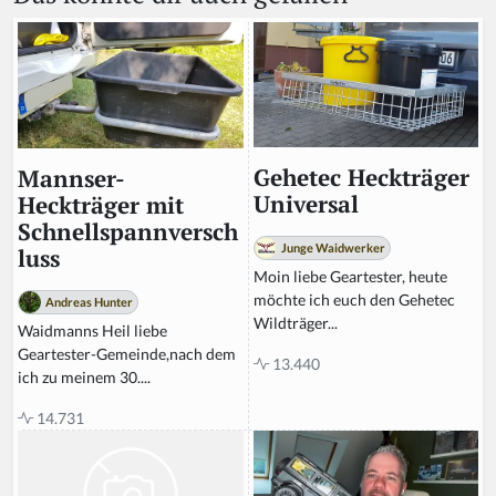
Gehetec Heckträger
Mannser-
Universal
Heckträger mit
Schnellspannversch
Junge Waidwerker
luss
Moin liebe Geartester, heute
möchte ich euch den Gehetec
Andreas Hunter
Wildträger...
Waidmanns Heil liebe
Geartester-Gemeinde,nach dem
13.440
ich zu meinem 30....
14.731