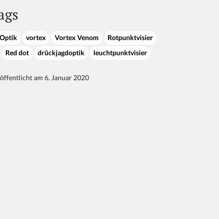
ags
Optik
vortex
Vortex Venom
Rotpunktvisier
Red dot
drückjagdoptik
leuchtpunktvisier
öffentlicht am 6. Januar 2020