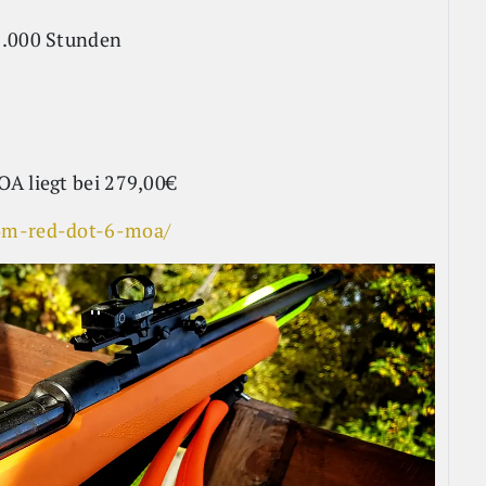
0.000 Stunden
OA liegt bei 279,00€
nom-red-dot-6-moa/