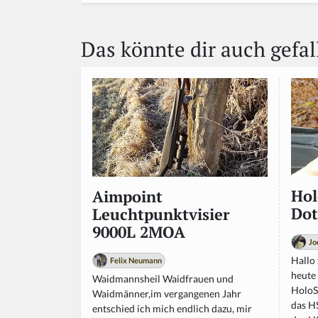
Das könnte dir auch gefal
Hol
Aimpoint
Dot
Leuchtpunktvisier
9000L 2MOA
Jo
Hallo
Felix Neumann
heute
Waidmannsheil Waidfrauen und
HoloSu
Waidmänner,im vergangenen Jahr
das H
entschied ich mich endlich dazu, mir