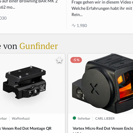
S auf einer Browning BAR MK 2
Frage gehen wir in diesem Video 
x62 mo...
Welche Erfahrungen habt ihr mit
Rein...
030
1.980
e von
Gunfinder