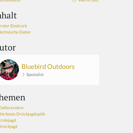
Scoreboards
Was ist das?
nhalt
Erster Eindruck
Technische Daten
utor
Bluebird Outdoors
Spezialist
hemen
Zielfernrohre
Die beste Drückjagdoptik
Erntejagd
Drückjagd