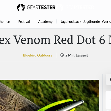
hemen
Festival
Academy
Jagdrucksack
Jagdhunde
Werkz
tex Venom Red Dot 6
Bluebird Outdoors
2 Min. Lesezeit