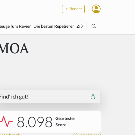
Bericht
euge fürs Revier
Die besten Repetierer
Zielstock
Kleinkaliber
Wärme
 MOA
Find' ich gut!
8.098
Geartester
Score