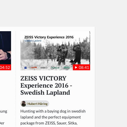
04:52
08:41
ZEISS VICTORY
Experience 2016 -
Swedish Lapland
Hubert Häring
ösung
Hunting with a baying dog in swedish
lapland and the perfect equipment
Der
package from ZEISS, Sauer, Sitka,