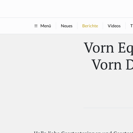
Neues
Berichte
Videos
T
Menü
Vorn Eq
Vorn D