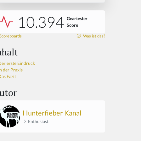
10.394
Geartester
Score
Scoreboards
Was ist das?
nhalt
Der erste Eindruck
n der Praxis
Das Fazit
utor
Hunterfieber Kanal
Enthusiast