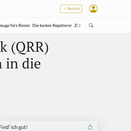
Bericht
euge fürs Revier
Die besten Repetierer
Zielstock
Kleinkaliber
Wärme
ck (QRR)
 in die
Find' ich gut!