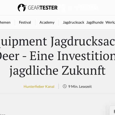
hemen
Festival
Academy
Jagdrucksack
Jagdhunde
Werkz
uipment Jagdrucksa
eer - Eine Investition
jagdliche Zukunft
Hunterfieber Kanal
9 Min. Lesezeit