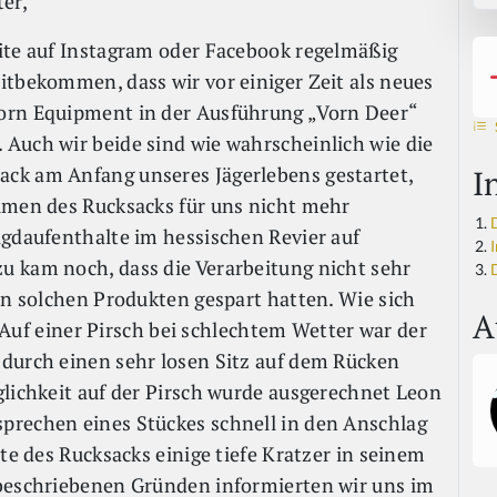
er,
ite auf Instagram oder Facebook regelmäßig
itbekommen, dass wir vor einiger Zeit als neues
orn Equipment in der Ausführung „Vorn Deer“
Auch wir beide sind wie wahrscheinlich wie die
ck am Anfang unseres Jägerlebens gestartet,
I
umen des Rucksacks für uns nicht mehr
agdaufenthalte im hessischen Revier auf
I
u kam noch, dass die Verarbeitung nicht sehr
an solchen Produkten gespart hatten. Wie sich
A
e. Auf einer Pirsch bei schlechtem Wetter war der
 durch einen sehr losen Sitz auf dem Rücken
glichkeit auf der Pirsch wurde ausgerechnet Leon
prechen eines Stückes schnell in den Anschlag
ite des Rucksacks einige tiefe Kratzer in seinem
 beschriebenen Gründen informierten wir uns im