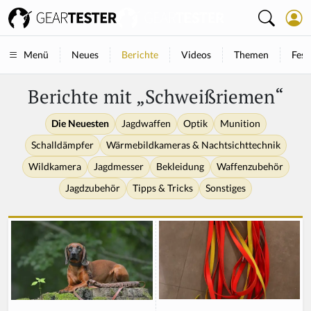
Neues
Berichte
Videos
Themen
Fest
Menü
Berichte mit „Schweißriemen“
Die Neuesten
Jagdwaffen
Optik
Munition
Schalldämpfer
Wärmebildkameras & Nachtsichttechnik
Wildkamera
Jagdmesser
Bekleidung
Waffenzubehör
Jagdzubehör
Tipps & Tricks
Sonstiges