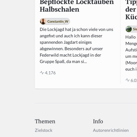
Tip
Bepflockte Locktauben
der
Halbschalen
Küc
Constantin_W
Die Lockjagd hat ja schon viele von uns
Si
angefixt und auch ich kann dieser
Hallo 
spannenden Jagdart einiges
Menge
abgewinnen. Besonders auf unser
Aufsti
Federwild macht Lockjagd in der
um me
Gruppe Spaß, da man si...
(Moor
euch in
4.176
6.0
Themen
Info
Zielstock
Autorenrichtlinien