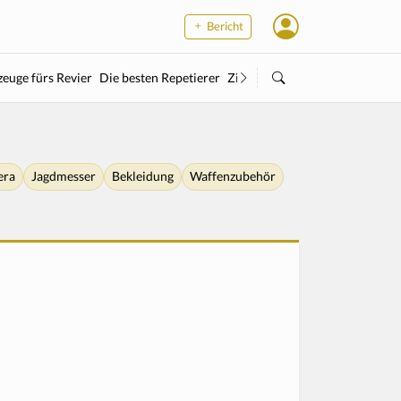
Bericht
euge fürs Revier
Die besten Repetierer
Zielstock
Kleinkaliber
Wärme
era
Jagdmesser
Bekleidung
Waffenzubehör