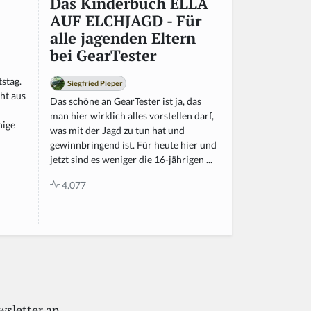
Das Kinderbuch ELLA
AUF ELCHJAGD - Für
alle jagenden Eltern
bei GearTester
stag.
Siegfried Pieper
ht aus
Das schöne an GearTester ist ja, das
man hier wirklich alles vorstellen darf,
nige
was mit der Jagd zu tun hat und
gewinnbringend ist. Für heute hier und
jetzt sind es weniger die 16-jährigen ...
4.077
wsletter an