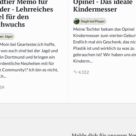
dtier Memo für
Opinel - Das ideale
der - Lehrreiches
Kindermesser
el für den
Siegfried Pieper
chwuchs
Meine Tochter bekam das Opinel
Kindermesser zum vierten Geburt
er Jäger
Endlich mal ein Geschenk, das nic
oin bei Geartester,ich hoffe,
Plastik ist und wirklich zu was zu
 von euch sind bei der Jagd und
gebrauchen ist! Wir haben uns ei
in Dortmund und bringen ein
Kinderm...
ordentliche Neuheiten mit für
e Community!? Ich bin es nicht,
4.552
h...
59
Melde dich für unseren Ne