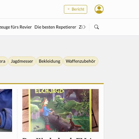
Bericht
euge fürs Revier
Die besten Repetierer
Zielstock
Kleinkaliber
Wärme
era
Jagdmesser
Bekleidung
Waffenzubehör