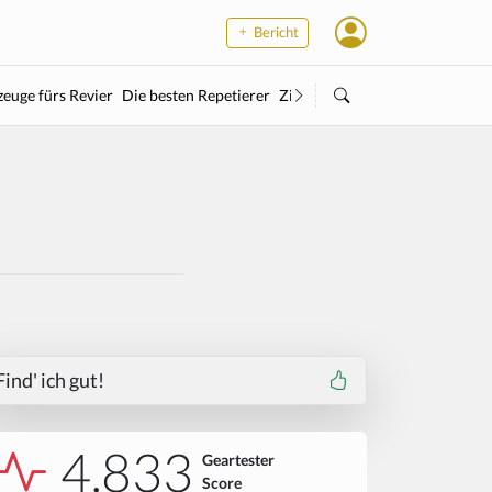
Bericht
euge fürs Revier
Die besten Repetierer
Zielstock
Kleinkaliber
Wärme
Find' ich gut!
4.833
Geartester
Score