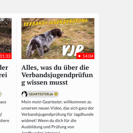
01:33
14:04
der
Alles, was du über die
rei
Verbandsjugendprüfun
g wissen musst
GEARTESTER.de
raus
Moin moin Geartester, willkommen zu
unserem neuen Video, das sich ganz der
g!
Verbandsjugendprüfung für Jagdhunde
tiere
widmet! Wenn du dich für die
Ausbildung und Prüfung von
..
Jagdhunden interessi...