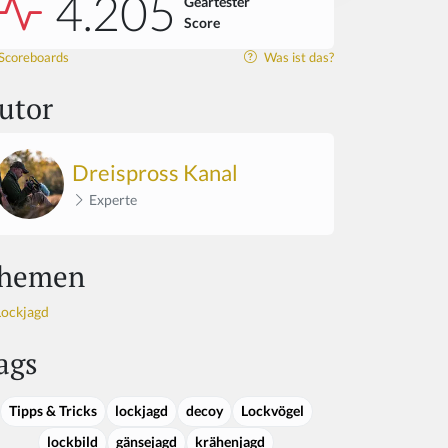
4.205
Geartester
Score
Scoreboards
Was ist das?
utor
Dreispross Kanal
Experte
hemen
Lockjagd
ags
Tipps & Tricks
lockjagd
decoy
Lockvögel
lockbild
gänsejagd
krähenjagd