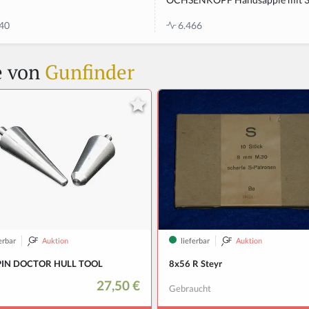
40
6.466
e von
Gunfinder