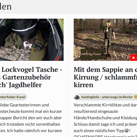
len
 Lockvogel Tasche -
Mit dem Sappie an 
 Gartenzubehör
Kirrung / schlammf
h' Jagdhelfer
kirren
nterfieber Kanal
huntingfelix - unterwegs im Revier
 liebe Geartesterinnen und
Verschlammte Kirrklötze und da
ester,heute kommt mal ein kurzer
resultierend eingesaute
napper Bericht den wir euch aber
Hände/Handschuhe und Kleidun
lich trotzdem nicht vorenthalten
Schluss damit sage ich und präsen
en. Ich hatte nämlich vor kurzem
euch einen nützlichen Tipp😁!
OCHSENKOPF Handsappie mit 3.