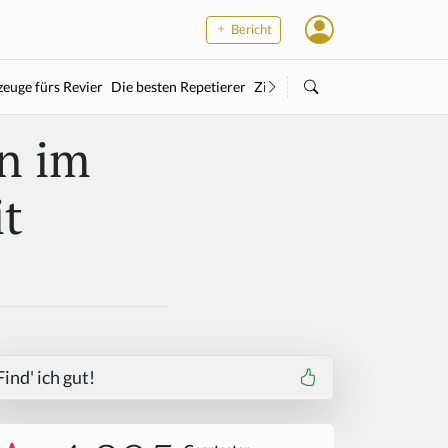
Bericht
euge fürs Revier
Die besten Repetierer
Zielstock
Kleinkaliber
Wärme
en im
t
Find' ich gut!