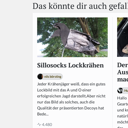
Das könnte dir auch gefal
Der
Sillosocks Lockkrähen
Aus
nils börsting
mac
Jeder Krähenjäger weiß, dass ein gutes
Lockbild mit das A und O einer
Hu
erfolgreichen Jagd darstellt.Aber nicht
Hallo
nur das Bild als solches, auch die
Geart
Qualität der präsentierten Decoys hat
und k
Bede...
natür
möcht
4.480
das...