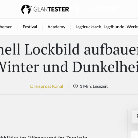
hemen
Festival
Academy
Jagdrucksack
Jagdhunde
Werkz
ell Lockbild aufbau
Winter und Dunkelhei
Dreispross Kanal
1 Min. Lesezeit