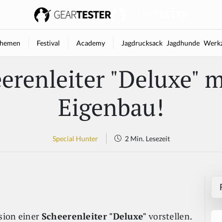
hemen
Festival
Academy
Jagdrucksack
Jagdhunde
Werkz
erenleiter "Deluxe" 
Eigenbau!
Special Hunter
2 Min. Lesezeit
sion einer
Scheerenleiter "Deluxe"
vorstellen.