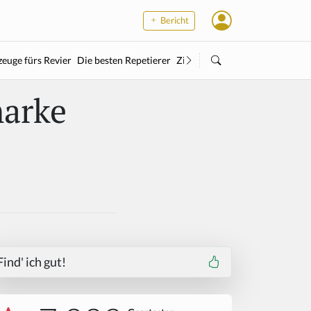
Bericht
euge fürs Revier
Die besten Repetierer
Zielstock
Kleinkaliber
Wärme
marke
Find' ich gut!