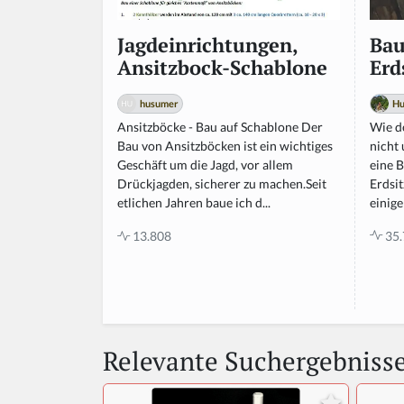
Bau
Jagdeinrichtungen,
Erd
Ansitzbock-Schablone
Hu
husumer
Wie de
Ansitzböcke - Bau auf Schablone Der
nicht
Bau von Ansitzböcken ist ein wichtiges
eine B
Geschäft um die Jagd, vor allem
Erdsit
Drückjagden, sicherer zu machen.Seit
einige
etlichen Jahren baue ich d...
35.
13.808
Relevante Suchergebniss