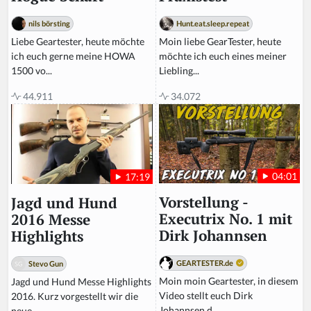
Hunt.eat.sleep.repeat
nils börsting
Moin liebe GearTester, heute
Liebe Geartester, heute möchte
möchte ich euch eines meiner
ich euch gerne meine HOWA
Liebling...
1500 vo...
34.072
44.911
04:01
17:19
Vorstellung -
Jagd und Hund
Executrix No. 1 mit
2016 Messe
Dirk Johannsen
Highlights
GEARTESTER.de
Stevo Gun
Moin moin Geartester, in diesem
Jagd und Hund Messe Highlights
Video stellt euch Dirk
2016. Kurz vorgestellt wir die
Johannsen d...
neue ...