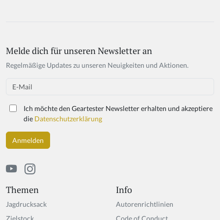
Melde dich für unseren Newsletter an
If
y
Regelmäßige Updates zu unseren Neuigkeiten und Aktionen.
o
u
Email
a
r
Ich möchte den Geartester Newsletter erhalten und akzeptiere
e
die
Datenschutzerklärung
a
h
u
m
a
n,
ig
Themen
Info
n
Jagdrucksack
Autorenrichtlinien
o
r
Zielstock
Code of Conduct