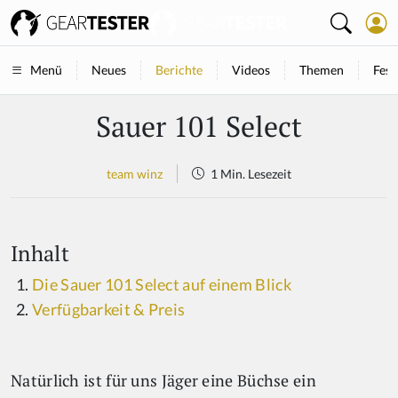
Neues
Berichte
Videos
Themen
Fest
Menü
Sauer 101 Select
team winz
1 Min. Lesezeit
Inhalt
Die Sauer 101 Select auf einem Blick
Verfügbarkeit & Preis
Natürlich ist für uns Jäger eine Büchse ein