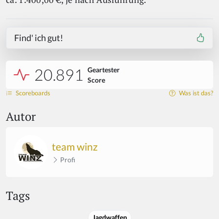
Find' ich gut!
20.891
Geartester
Score
Scoreboards
Was ist das?
Autor
team winz
Profi
Tags
Jagdwaffen