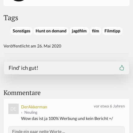
Tags
Sonstiges
Hunt on demand
jagdfilm
film
Filmtipp
Veröffentlicht am 26. Mai 2020
Find' ich gut!
Kommentare
vor etwa 6 Jahren
DerAkkerman
›
Neuling
Wow das ist ja 100% Werbung und kein Bericht =/
Body
If