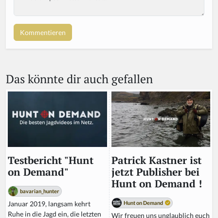
y
o
u
a
r
e
a
Das könnte dir auch gefallen
h
u
m
a
n,
ig
n
o
r
Patrick Kastner ist
Testbericht "Hunt
e
jetzt Publisher bei
on Demand"
t
Hunt on Demand !
hi
bavarian_hunter
s
Hunt on Demand
Januar 2019, langsam kehrt
fi
Ruhe in die Jagd ein, die letzten
Wir freuen uns unglaublich euch