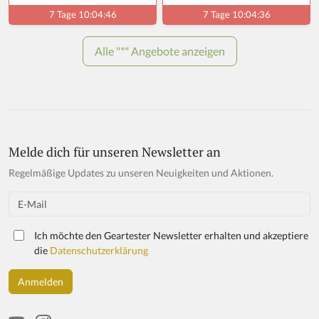
Melde dich für unseren Newsletter an
If
y
Regelmäßige Updates zu unseren Neuigkeiten und Aktionen.
o
u
Email
a
r
Ich möchte den Geartester Newsletter erhalten und akzeptiere
e
die
Datenschutzerklärung
a
h
u
m
a