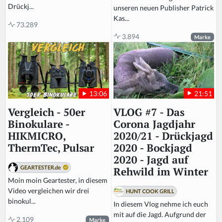
el
Drückj...
unseren neuen Publisher Patrick
d
Kas...
73.289
3.894
Marke
21:51
13:06
VLOG #7 - Das
Vergleich - 50er
Corona Jagdjahr
Binokulare -
2020/21 - Drückjagd
HIKMICRO,
2020 - Bockjagd
ThermTec, Pulsar
2020 - Jagd auf
GEARTESTER.de
Rehwild im Winter
Moin moin Geartester, in diesem
Video vergleichen wir drei
HUNT COOK GRILL
binokul...
In diesem Vlog nehme ich euch
mit auf die Jagd. Aufgrund der
2.109
Marke