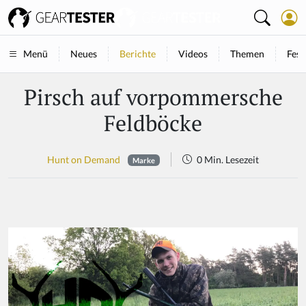
Neues
Berichte
Videos
Themen
Fest
Menü
Pirsch auf vorpommersche
Feldböcke
Hunt on Demand
0 Min. Lesezeit
Marke