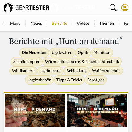
Neues
Berichte
Videos
Themen
Fest
Menü
Berichte mit „Hunt on demand“
Die Neuesten
Jagdwaffen
Optik
Munition
Schalldämpfer
Wärmebildkameras & Nachtsichttechnik
Wildkamera
Jagdmesser
Bekleidung
Waffenzubehör
Jagdzubehör
Tipps & Tricks
Sonstiges