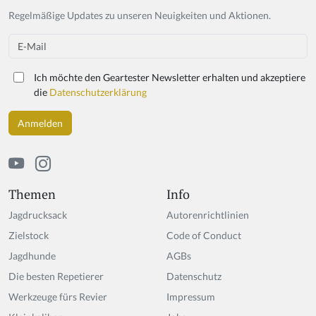
y
Regelmäßige Updates zu unseren Neuigkeiten und Aktionen.
o
u
Email
a
r
Ich möchte den Geartester Newsletter erhalten und akzeptiere
e
die
Datenschutzerklärung
a
h
u
m
a
n,
ig
Themen
Info
n
Jagdrucksack
Autorenrichtlinien
o
r
Zielstock
Code of Conduct
e
Jagdhunde
AGBs
t
Die besten Repetierer
hi
Datenschutz
s
Werkzeuge fürs Revier
Impressum
fi