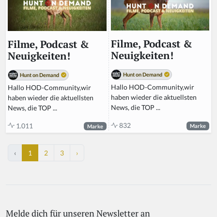
Filme, Podcast &
Filme, Podcast &
Neuigkeiten!
Neuigkeiten!
Hunt on Demand
Hunt on Demand
Hallo HOD-Community,wir
Hallo HOD-Community,wir
haben wieder die aktuellsten
haben wieder die aktuellsten
News, die TOP ...
News, die TOP ...
832
1.011
Marke
Marke
‹
1
2
3
›
Melde dich für unseren Newsletter an
If