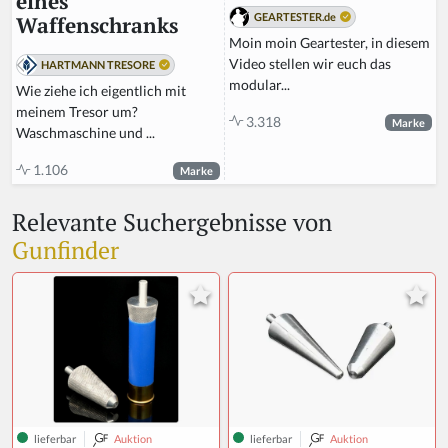
eines
GEARTESTER.de
Waffenschranks
Moin moin Geartester, in diesem
Video stellen wir euch das
HARTMANN TRESORE
modular...
Wie ziehe ich eigentlich mit
meinem Tresor um?
3.318
Marke
Waschmaschine und ...
1.106
Marke
Relevante Suchergebnisse von
Gunfinder