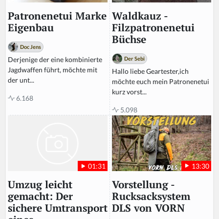
Waldkauz -
Patronenetui Marke
Filzpatronenetui
Eigenbau
Büchse
Doc Jens
Der Sebi
Derjenige der eine kombinierte
Jagdwaffen führt, möchte mit
Hallo liebe Geartester,ich
der unt...
möchte euch mein Patronenetui
kurz vorst...
6.168
5.098
13:30
01:31
Vorstellung -
Umzug leicht
Rucksacksystem
gemacht: Der
DLS von VORN
sichere Umtransport