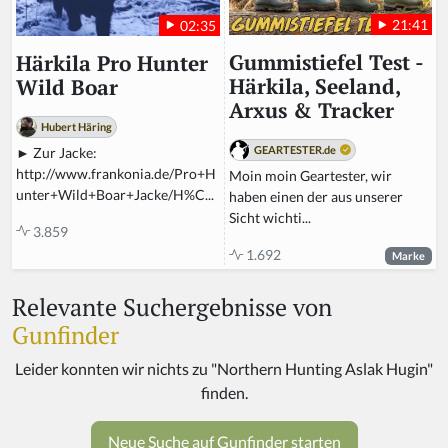
21:41
02:35
Gummistiefel Test -
Härkila Pro Hunter
Härkila, Seeland,
Wild Boar
Arxus & Tracker
Hubert Häring
GEARTESTER.de
► Zur Jacke:
http://www.frankonia.de/Pro+H
Moin moin Geartester, wir
unter+Wild+Boar+Jacke/H%C...
haben einen der aus unserer
Sicht wichti...
3.859
1.692
Marke
Relevante Suchergebnisse von
Gunfinder