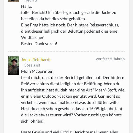
›
Neuling
Hallo,
toller Bericht! Ich überlege auch gerade die Jacke zu
bestellen, da hat dies sehr geholfen...
Eine Frag hätte ich noch. Der hintere Reissverschluss,
dient dieser lediglich der Belüftung oder ist dies eine
Wildtasche?
Besten Dank vorab!
vor fast 9 Jahren
Jonas Reinhardt
›
Spezialist
Moin McSprinter,
freut mich, dass dir der Bericht gefallen hat! Der hintere
Reißverschluss dient lediglich der Belüftung. Wenn du
ihn aufziehst, hast du dahinter eine Art "Mesh"-Stoff, wie
er in vielen Outdoor-Jacken genutzt wird. Gar nicht so
verkehrt, wenn man mal kurz etwas durchlüften will!
Hast du auch schon gesehen, dass ab 15.09. (glaube ich)
die Jacke etwas teurer wird? Vorher zuschlagen könnte
sich lohnen!
Beste Grüße und viel Erfolg. Berichte mal, wenn alles