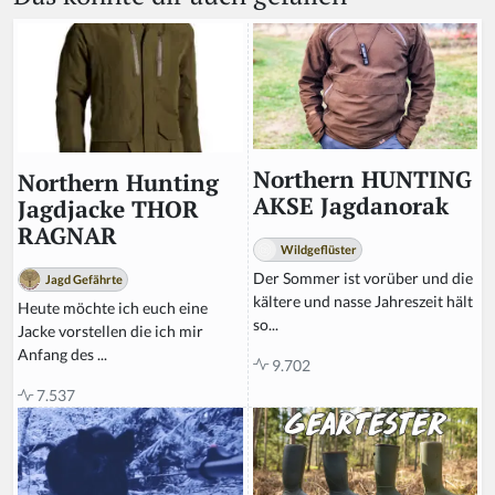
u
m
a
n,
ig
n
o
r
Northern HUNTING
Northern Hunting
e
AKSE Jagdanorak
Jagdjacke THOR
t
RAGNAR
hi
Wildgeflüster
s
Der Sommer ist vorüber und die
Jagd Gefährte
fi
kältere und nasse Jahreszeit hält
Heute möchte ich euch eine
el
so...
Jacke vorstellen die ich mir
d
Anfang des ...
9.702
7.537