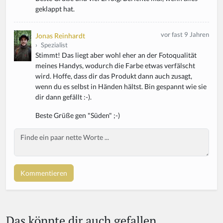
geklappt hat.
vor fast 9 Jahren
Jonas Reinhardt
›
Spezialist
Stimmt! Das liegt aber wohl eher an der Fotoqualität
meines Handys, wodurch die Farbe etwas verfälscht
wird. Hoffe, dass dir das Produkt dann auch zusagt,
wenn du es selbst in Händen hältst. Bin gespannt wie sie
dir dann gefällt :-).
Beste Grüße gen "Süden" ;-)
Body
If
y
o
u
a
r
e
a
Das könnte dir auch gefallen
h