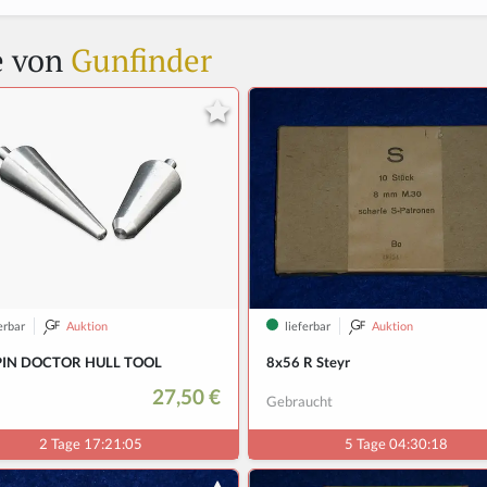
e von
Gunfinder