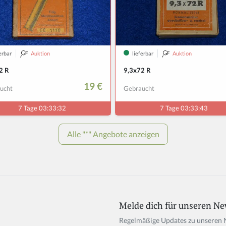
Melde dich für unseren Ne
If
y
Regelmäßige Updates zu unseren 