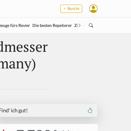
Bericht
euge fürs Revier
Die besten Repetierer
Zielstock
Kleinkaliber
Wärme
gdmesser
rmany)
Find' ich gut!