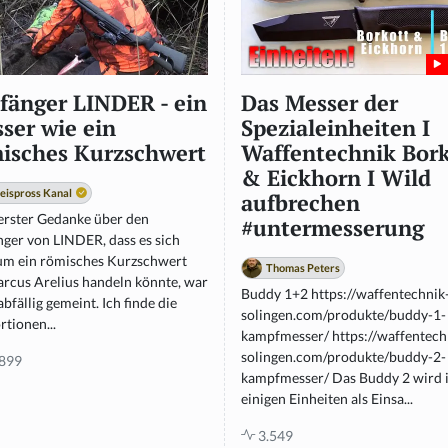
fänger LINDER - ein
Das Messer der
ser wie ein
Spezialeinheiten I
isches Kurzschwert
Waffentechnik Bork
& Eickhorn I Wild
eispross Kanal
aufbrechen
erster Gedanke über den
#untermesserung
nger von LINDER, dass es sich
um ein römisches Kurzschwert
Thomas Peters
arcus Arelius handeln könnte, war
Buddy 1+2 https://waffentechnik
abfällig gemeint. Ich finde die
solingen.com/produkte/buddy-1-
tionen...
kampfmesser/ https://waffentech
solingen.com/produkte/buddy-2-
899
kampfmesser/ Das Buddy 2 wird 
einigen Einheiten als Einsa...
3.549