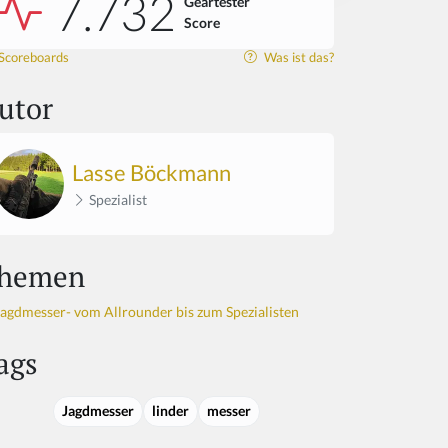
7.732
Geartester
Score
Scoreboards
Was ist das?
utor
Lasse Böckmann
Spezialist
hemen
Jagdmesser- vom Allrounder bis zum Spezialisten
ags
Jagdmesser
linder
messer