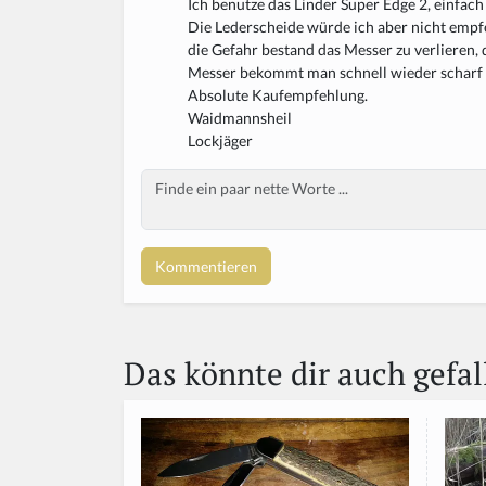
Ich benutze das Linder Super Edge 2, einfac
Die Lederscheide würde ich aber nicht empfe
die Gefahr bestand das Messer zu verlieren,
Messer bekommt man schnell wieder scharf u
Absolute Kaufempfehlung.
Waidmannsheil
Lockjäger
Body
If
y
o
u
a
r
e
a
Das könnte dir auch gefal
h
u
m
a
n,
ig