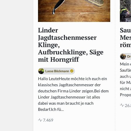
n
o
r
e
t
Sau
Linder
hi
Mes
Jagdtaschenmesser
s
röm
Klinge,
fi
Aufbruchklinge, Säge
el
Dr
mit Horngriff
d
Mein 
Saufä
Lasse Böckmann
auch 
Hallo LeuteHeute möchte ich euch ein
für M
klassisches Jagdtaschenmesser der
nicht 
deutschen Firma Linder zeigen.Bei dem
Propor
Linder Jagdtaschenmesser ist alles
dabei was man braucht je nach
26.
Bedarf.Ich fü...
7.469