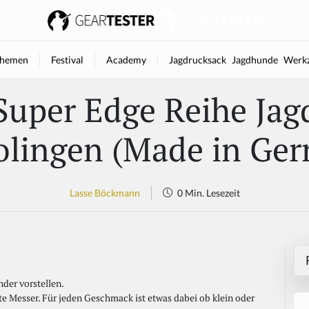
hemen
Festival
Academy
Jagdrucksack
Jagdhunde
Werkz
Super Edge Reihe Ja
olingen (Made in Ge
Lasse Böckmann
0 Min. Lesezeit
der vorstellen.
e Messer. Für jeden Geschmack ist etwas dabei ob klein oder