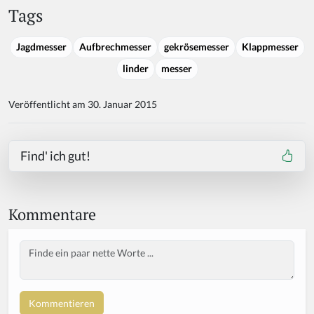
Tags
Jagdmesser
Aufbrechmesser
gekrösemesser
Klappmesser
linder
messer
Veröffentlicht am 30. Januar 2015
Find' ich gut!
Kommentare
Body
If
y
o
u
a