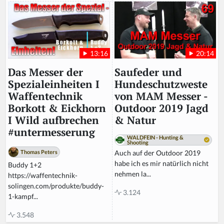
20:14
13:16
Saufeder und
Das Messer der
Hundeschutzweste
Spezialeinheiten I
von MAM Messer -
Waffentechnik
Outdoor 2019 Jagd
Borkott & Eickhorn
& Natur
I Wild aufbrechen
#untermesserung
WALDFEIN - Hunting &
Shooting
Auch auf der Outdoor 2019
Thomas Peters
habe ich es mir natürlich nicht
Buddy 1+2
nehmen la...
https://waffentechnik-
solingen.com/produkte/buddy-
3.124
1-kampf...
3.548