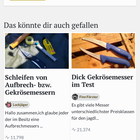
r
e
a
Das könnte dir auch gefallen
h
u
m
a
n,
ig
n
o
r
Dick Gekrösemesser
Schleifen von
e
im Test
Aufbrech- bzw.
t
Gekrösemessern
hi
Finn Förster
s
Es gibt viele Messer
Lockjäger
fi
unterschiedlichster Preisklassen
Hallo zusammen,ich glaube jeder
el
für den jagdl...
der im Besitz eine
d
Aufbrechmessers ...
21.374
11.798