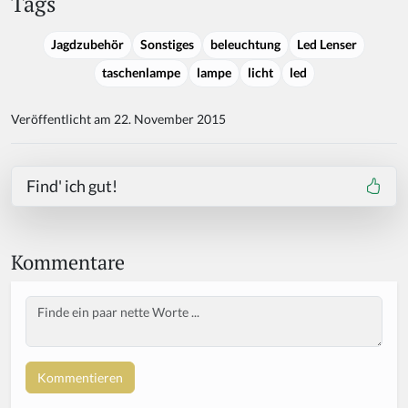
Tags
Jagdzubehör
Sonstiges
beleuchtung
Led Lenser
taschenlampe
lampe
licht
led
Veröffentlicht am 22. November 2015
Find' ich gut!
Kommentare
Body
If
y
o
u
a
r