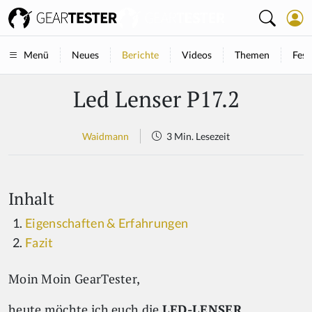
Neues
Berichte
Videos
Themen
Fest
Menü
Led Lenser P17.2
Waidmann
3 Min. Lesezeit
Inhalt
Eigenschaften & Erfahrungen
Fazit
Moin Moin GearTester,
heute möchte ich euch die
LED-LENSER