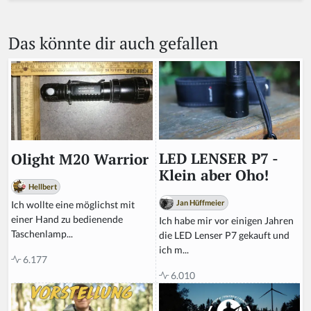
e
a
Das könnte dir auch gefallen
h
u
m
a
n,
ig
n
o
r
LED LENSER P7 -
Olight M20 Warrior
e
Klein aber Oho!
t
Hellbert
hi
Jan Hüffmeier
Ich wollte eine möglichst mit
s
einer Hand zu bedienende
Ich habe mir vor einigen Jahren
fi
Taschenlamp...
die LED Lenser P7 gekauft und
el
ich m...
d
6.177
6.010