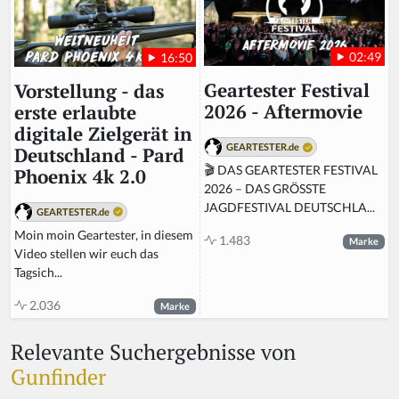
02:49
16:50
Geartester Festival
Vorstellung - das
2026 - Aftermovie
erste erlaubte
digitale Zielgerät in
GEARTESTER.de
Deutschland - Pard
🎬 DAS GEARTESTER FESTIVAL
Phoenix 4k 2.0
2026 – DAS GRÖSSTE
JAGDFESTIVAL DEUTSCHLA...
GEARTESTER.de
Moin moin Geartester, in diesem
1.483
Marke
Video stellen wir euch das
Tagsich...
2.036
Marke
Relevante Suchergebnisse von
Gunfinder