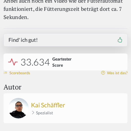
Anbei auch noch ein Video wie der Futterautomat
funktioniert, die Fütterungszeit beträgt dort ca. 7
Sekunden.
Find' ich gut!
33.634
Geartester
Score
Scoreboards
Was ist das?
Autor
Kai Schäffler
Spezialist