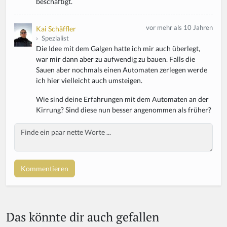
beschäftigt.
vor mehr als 10 Jahren
Kai Schäffler
›
Spezialist
Die Idee mit dem Galgen hatte ich mir auch überlegt,
war mir dann aber zu aufwendig zu bauen. Falls die
Sauen aber nochmals einen Automaten zerlegen werde
ich hier vielleicht auch umsteigen.
Wie sind deine Erfahrungen mit dem Automaten an der
Kirrung? Sind diese nun besser angenommen als früher?
Body
If
y
o
u
a
r
e
a
Das könnte dir auch gefallen
h
u