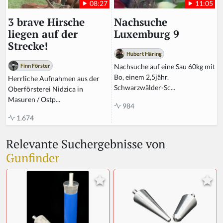
11:05
08:27
Nachsuche
3 brave Hirsche
Luxemburg 9
liegen auf der
Strecke!
Hubert Häring
Nachsuche auf eine Sau 60kg mit
Finn Förster
Bo, einem 2,5jähr.
Herrliche Aufnahmen aus der
Schwarzwälder-Sc...
Oberförsterei Nidzica in
Masuren / Ostp...
984
1.674
Relevante Suchergebnisse von
Gunfinder