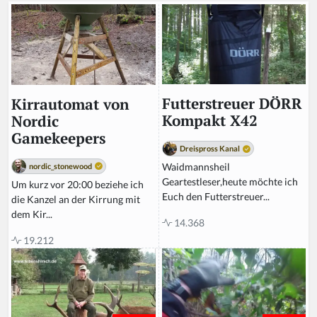
m
a
n,
ig
n
o
r
Futterstreuer DÖRR
Kirrautomat von
e
Kompakt X42
Nordic
t
Gamekeepers
hi
Dreispross Kanal
s
Waidmannsheil
nordic_stonewood
fi
Geartestleser,heute möchte ich
Um kurz vor 20:00 beziehe ich
el
Euch den Futterstreuer...
die Kanzel an der Kirrung mit
d
dem Kir...
14.368
19.212