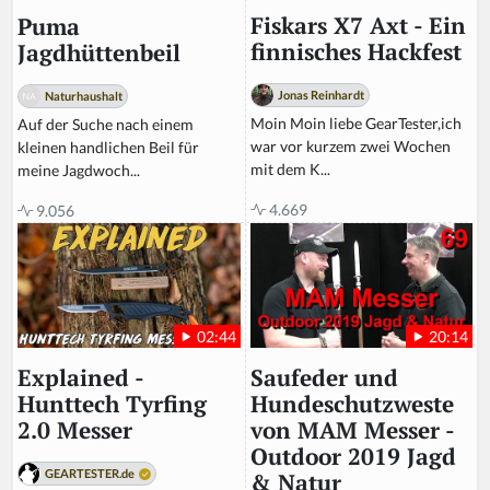
Fiskars X7 Axt - Ein
Puma
finnisches Hackfest
Jagdhüttenbeil
Jonas Reinhardt
Naturhaushalt
Moin Moin liebe GearTester,ich
Auf der Suche nach einem
war vor kurzem zwei Wochen
kleinen handlichen Beil für
mit dem K...
meine Jagdwoch...
4.669
9.056
20:14
02:44
Saufeder und
Explained -
Hundeschutzweste
Hunttech Tyrfing
von MAM Messer -
2.0 Messer
Outdoor 2019 Jagd
GEARTESTER.de
& Natur