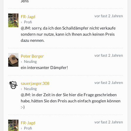
Jens
vor fast 2 Jahren
FR-Jagd
›
Profi
@JM: sorry, da ich den Schalldämpfer nicht verkaufe
sondern nur nutze, kann ich Ihnen auch keinen Preis
dazu nennen.
vor fast 2 Jahren
Peter Berger
›
Neuling
ein interesanter Dämpfer!
vor fast 2 Jahren
sauerjaeger.308
›
Neuling
@JM: in der Zeit in der Sie hier die Frage geschrieben
habe, hätten Sie den Preis auch einfach googlen können
:-)
vor fast 2 Jahren
FR-Jagd
›
Profi