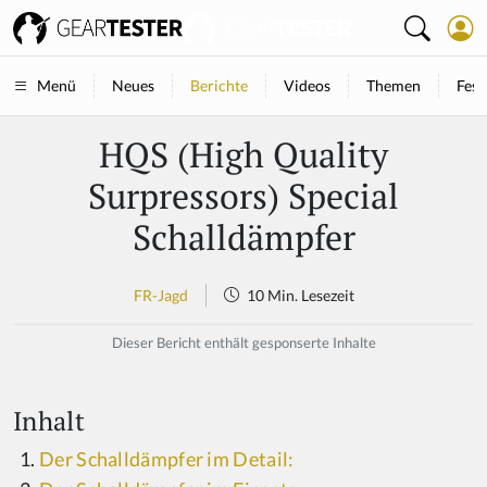
Neues
Berichte
Videos
Themen
Fest
Menü
HQS (High Quality
Surpressors) Special
Schalldämpfer
FR-Jagd
10 Min. Lesezeit
Dieser Bericht enthält gesponserte Inhalte
Inhalt
Der Schalldämpfer im Detail: