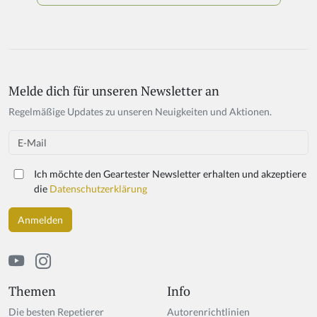
Melde dich für unseren Newsletter an
If
y
Regelmäßige Updates zu unseren Neuigkeiten und Aktionen.
o
u
Email
a
r
Ich möchte den Geartester Newsletter erhalten und akzeptiere
e
die
Datenschutzerklärung
a
h
u
m
a
n,
ig
Themen
Info
n
Die besten Repetierer
Autorenrichtlinien
o