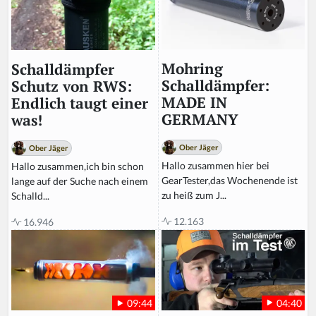
Mohring
Schalldämpfer
Schalldämpfer:
Schutz von RWS:
MADE IN
Endlich taugt einer
GERMANY
was!
Ober Jäger
Ober Jäger
Hallo zusammen hier bei
Hallo zusammen,ich bin schon
GearTester,das Wochenende ist
lange auf der Suche nach einem
zu heiß zum J...
Schalld...
12.163
16.946
04:40
09:44