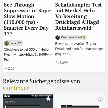
Schalldämpfer Test
See Through
mit Merkel Helix -
Suppressor in Super
Vorbereitung
Slow Motion
Drückjagd Alljagd
(110,000 fps) -
Reinhardswald
Smarter Every Day
177
Dreispross Kanal
Bevor es am zweiten Tag zur
cccxxx123
Drückjagd nach Reinhardshagen
Click here to get $30 off Hello
ging, kon...
Fresh ⇒ http://bit.ly/2u8N9Pv ⇐
Pr...
5.095
2.134
Relevante Suchergebnisse von
Gunfinder