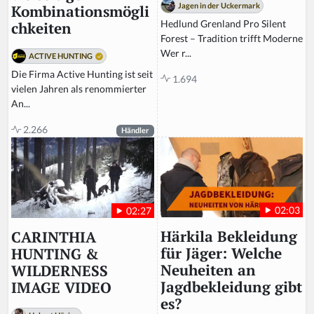
Jagen in der Uckermark
Kombinationsmögli
Hedlund Grenland Pro Silent
chkeiten
Forest – Tradition trifft Moderne
Wer r...
ACTIVE HUNTING
Die Firma Active Hunting ist seit
1.694
vielen Jahren als renommierter
An...
2.266
Händler
02:03
02:27
Härkila Bekleidung
CARINTHIA
für Jäger: Welche
HUNTING &
Neuheiten an
WILDERNESS
Jagdbekleidung gibt
IMAGE VIDEO
es?