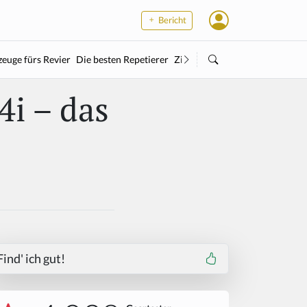
Bericht
euge fürs Revier
Die besten Repetierer
Zielstock
Kleinkaliber
Wärme
i – das
Find' ich gut!