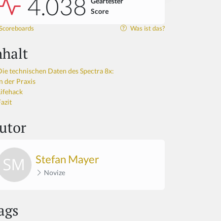
4.038
Geartester
Score
Scoreboards
Was ist das?
nhalt
Die technischen Daten des Spectra 8x:
n der Praxis
Lifehack
azit
utor
Stefan Mayer
Novize
ags