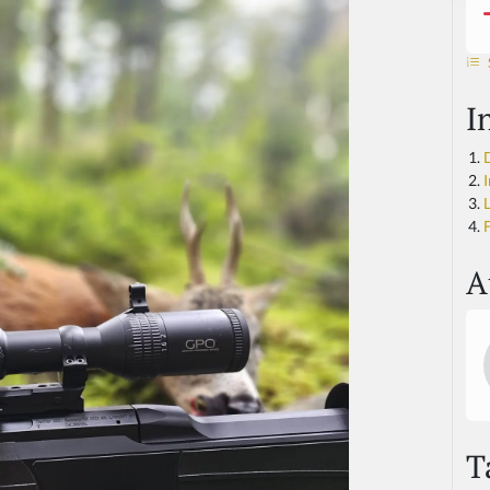
I
I
F
A
T