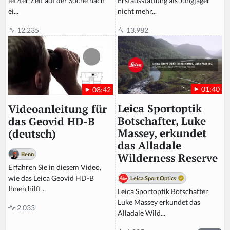
Erstausstattung als Jungjäger
letzter Zeit auf der Suche nach
nicht mehr...
ei...
13.982
12.235
01:40
08:42
Leica Sportoptik
Videoanleitung für
Botschafter, Luke
das Geovid HD-B
Massey, erkundet
(deutsch)
das Alladale
Benn
Wilderness Reserve
Erfahren Sie in diesem Video,
wie das Leica Geovid HD-B
Leica Sport Optics
Ihnen hilft...
Leica Sportoptik Botschafter
Luke Massey erkundet das
2.033
Alladale Wild...